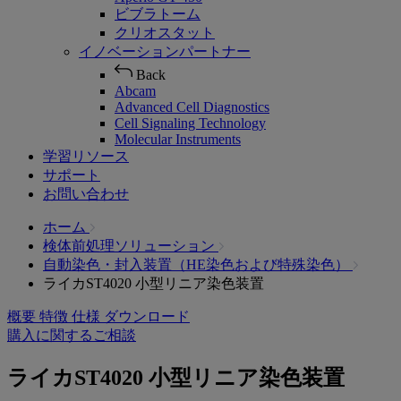
ビブラトーム
クリオスタット
イノベーションパートナー
Back
Abcam
Advanced Cell Diagnostics
Cell Signaling Technology
Molecular Instruments
学習リソース
サポート
お問い合わせ
ホーム
検体前処理ソリューション
自動染色・封入装置（HE染色および特殊染色）
ライカST4020 小型リニア染色装置
概要
特徴
仕様
ダウンロード
購入に関するご相談
ライカST4020 小型リニア染色装置