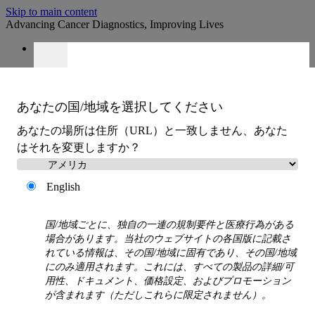
Skip to main content
Advancing Cancer Diagnostics, Improving Lives
採用情報
お見積もり
:
0
あなたの国/地域を選択してください
あなたの場所は住所（URL）と一致しません、あなた
はそれを変更しますか？
English
MENU
製品
国/地域ごとに、独自の一連の規制要件と医療行為がある
Back
場合があります。当社のウェブサイトの各国版に記載さ
検体前処理ソリューション
れている情報は、その国/地域に固有であり、その国/地域
にのみ適用されます。これには、すべての製品の詳細/可
Back
用性、ドキュメント、価格設定、およびプロモーション
ティシュプロセッサー
が含まれます（ただしこれらに限定されません）。
自動染色・封入装置（HE染色および特殊染
色）