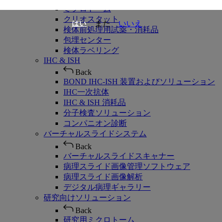
ミクロトーム
クリオスタット
また
いいえ
はい
検体前処理用試薬・消耗品
包埋センター
検体ラベリング
IHC & ISH
Back
BOND IHC-ISH 装置およびソリューション
IHC一次抗体
IHC & ISH 消耗品
分子検査ソリューション
コンパニオン診断
バーチャルスライドシステム
Back
バーチャルスライドスキャナー
病理スライド画像管理ソフトウェア
病理スライド画像解析
デジタル病理ギャラリー
研究向けソリューション
Back
研究用ミクロトーム