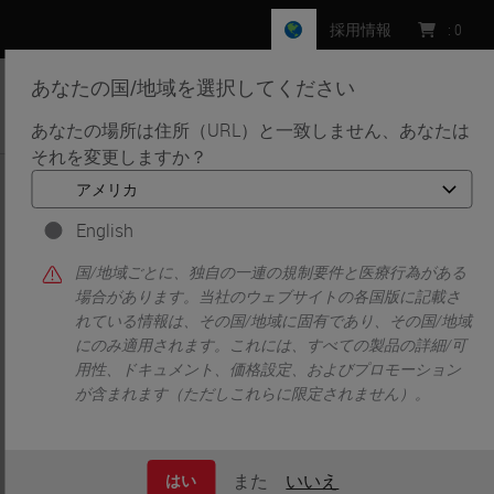
採用情報
:
0
あなたの国/地域を選択してください
MENU
あなたの場所は住所（URL）と一致しません、あなたは
それを変更しますか？
•
•
ホーム
Clinical Solutions
Webinars
Webinars
English
国/地域ごとに、独自の一連の規制要件と医療行為がある
場合があります。当社のウェブサイトの各国版に記載さ
Clinical Diagnostics Solutions
れている情報は、その国/地域に固有であり、その国/地域
染色ソリューション
にのみ適用されます。これには、すべての製品の詳細/可
用性、ドキュメント、価格設定、およびプロモーション
検体前処理
が含まれます（ただしこれらに限定されません）。
ティッシュプロセッシング
バーチャルスライドシステム
また
いいえ
はい