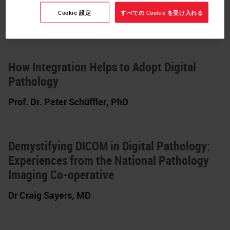
Digital Pathology
Cookie 設定
すべての Cookie を受け入れる
Mr. Sunwoo Kim
,
PhD
How Integration Helps to Adopt Digital
Pathology
Prof. Dr. Peter Schüffler, PhD
Demystifying DICOM in Digital Pathology:
Experiences from the National Pathology
Imaging Co-operative
Dr Craig Sayers, MD