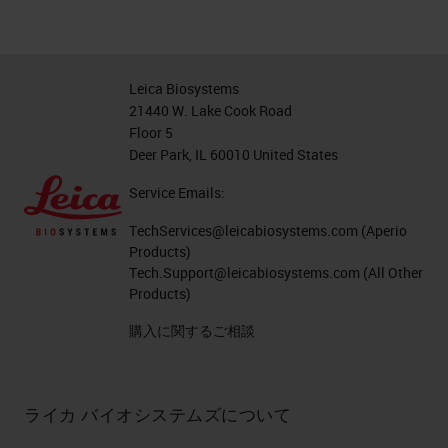
Leica Biosystems
21440 W. Lake Cook Road
Floor 5
Deer Park, IL 60010 United States
Service Emails:
TechServices@leicabiosystems.com
(Aperio
Products)
Tech.Support@leicabiosystems.com
(All Other
Products)
購入に関するご相談
ライカ バイオシステムズについて