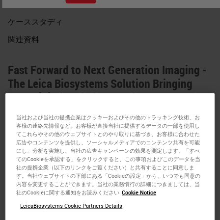
ウェビナー
ケーススタディ
関連資料
Fast Forward to Next Generation Imaging -
The Leica Biosystems Solution Bringing
Your Digital Pathology to the Next Level.
Mark Green
当社および当社の提携企業はクッキーおよびその他のトラッキング技術、お
客様の連絡先情報など、お客様が直接当社に提供するデータの一部を使用し
てこれらやその他のウェブサイトとのやり取りに基づき、お客様に合わせた
Sara van den Boomen
,
Digital Pathology Sales
広告やコンテンツを提供し、ソーシャルメディアでのコンテンツ共有を可能
Specialist, UK
にし、分析を実施し、当社の広告キャンペーンの効果を測定します。「すべ
てのCookieを承認する」をクリックすると、この事項およびこのデータを当
社の提携企業（以下のリンクをご覧ください）と共有することに同意しま
す。当社ウェブサイトの下部にある「Cookieの設定」から、いつでも同意の
内容を変更することができます。当社の業務慣行の詳細につきましては、当
The Cutting-Edge Technology of AI
社のCookieに関する通知をお読みください
Cookie Notice
Prostate Cancer Diagnosis in the Era of
LeicaBiosystems Cookie Partners Details