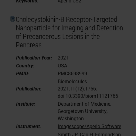
Keywords
:
Aperio CS2
Cholecystokinin-B Receptor-Targeted
Nanoparticle for Imaging and Detection
of Precancerous Lesions in the
Pancreas.
Publication Year:
2021
Country:
USA
PMID:
PMC8698999
Biomolecules.
Publication:
2021;11(12):1766.
doi:10.3390/biom11121766
Institute:
Department of Medicine,
Georgetown University,
Washington
Instrument:
Imagescope/Aperio Software
Smith JP, Cao H, Edmondson