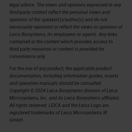
legal advice. The views and opinions expressed in any
third-party content reflect the personal views and
opinions of the speaker(s)/author(s) and do not
necessarily represent or reflect the views or opinions of
Leica Biosystems, its employees or agents. Any links
contained in the content which provides access to
third party resources or content is provided for
convenience only.
For the use of any product, the applicable product
documentation, including information guides, inserts
and operation manuals should be consulted.
Copyright © 2024 Leica Biosystems division of Leica
Microsystems, Inc. and its Leica Biosystems affiliates.
All rights reserved. LEICA and the Leica Logo are
registered trademarks of Leica Microsystems IR
GmbH.