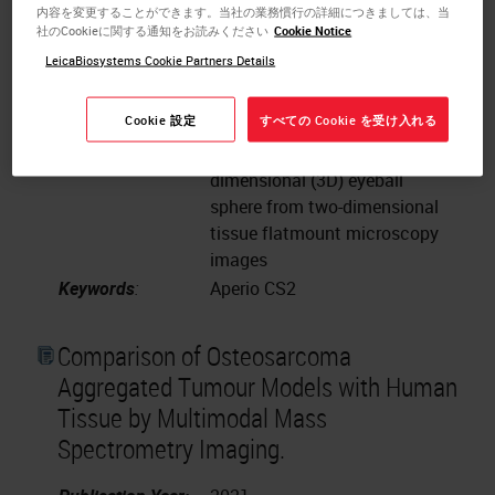
and Statistics, Georgia State
内容を変更することができます。当社の業務慣行の詳細につきましては、当
社のCookieに関する通知をお読みください
Cookie Notice
University, Atlanta, GA
LeicaBiosystems Cookie Partners Details
Instrument:
Imagescope/Aperio Software
Authors:
Li H, Yu H, Kim Y-K, et al.
Cookie 設定
すべての Cookie を受け入れる
Study Goals:
To investigate a a new method
for estimating the three-
dimensional (3D) eyeball
sphere from two-dimensional
tissue flatmount microscopy
images
Keywords
:
Aperio CS2
Comparison of Osteosarcoma
Aggregated Tumour Models with Human
Tissue by Multimodal Mass
Spectrometry Imaging.