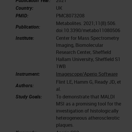
Publication Year:
2021
Country:
UK
PMID:
PMC8073208
Metabolites. 2021;11(8):506.
Publication:
doi:10.3390/metabo11080506
Institute:
Center for Mass Spectrometry
Imaging, Biomolecular
Research Center, Sheffield
Hallam University, Sheffield S1
1WB
Instrument:
Imagescope/Aperio Software
Flint LE, Hamm G, Ready JD, et
Authors:
al.
Study Goals:
To demonstrate that MALDI
MSI as a promising tool for the
investigation of histologically
heterogeneous atherosclerotic
plaques.