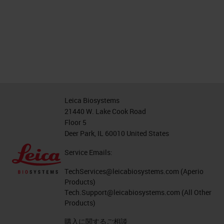
Leica Biosystems
21440 W. Lake Cook Road
Floor 5
Deer Park, IL 60010 United States
Service Emails:
TechServices@leicabiosystems.com
(Aperio
Products)
Tech.Support@leicabiosystems.com
(All Other
Products)
購入に関するご相談