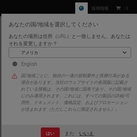
採用情報
:
0
あなたの国/地域を選択してください
MENU
あなたの場所は住所（URL）と一致しません、あなたは
それを変更しますか？
•
ホーム
Peer-Reviewed Publications Repository - Imagescope/Aperio
Software
English
Peer-Reviewed
国/地域ごとに、独自の一連の規制要件と医療行為がある
場合があります。当社のウェブサイトの各国版に記載さ
Publications
れている情報は、その国/地域に固有であり、その国/地域
にのみ適用されます。これには、すべての製品の詳細/可
用性、ドキュメント、価格設定、およびプロモーション
Repository -
が含まれます（ただしこれらに限定されません）。
Imagescope/Aperio
また
いいえ
はい