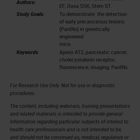
Authors:
EF, Dasa SSK, Stern ST.
Study Goals:
To demonstrate the detection
of early precancerous lesions
(PanINs) in genetically
engineered
mice.
Keywords
:
Aperio AT2, pancreatic cancer;
cholecystokinin receptor;
fluorescence; imaging; PanINs
For Research Use Only. Not for use in diagnostic
procedures.
The content, including webinars, training presentations
and related materials is intended to provide general
information regarding particular subjects of interest to
health care professionals and is not intended to be,
and should not be construed as, medical, regulatory or