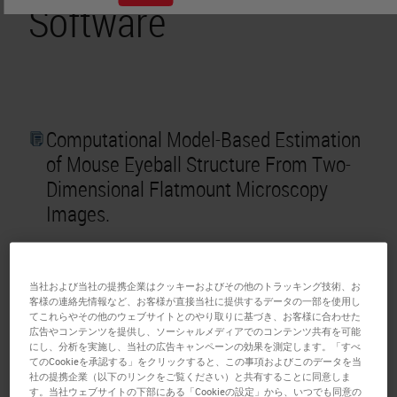
Software
Computational Model-Based Estimation
of Mouse Eyeball Structure From Two-
Dimensional Flatmount Microscopy
Images.
Publication Year:
2021
Country:
USA
当社および当社の提携企業はクッキーおよびその他のトラッキング技術、お
PMID:
PMC8088229
客様の連絡先情報など、お客様が直接当社に提供するデータの一部を使用し
てこれらやその他のウェブサイトとのやり取りに基づき、お客様に合わせた
Translational Vision Science &
広告やコンテンツを提供し、ソーシャルメディアでのコンテンツ共有を可能
Publication:
Technology. 2021;10(4):25.
にし、分析を実施し、当社の広告キャンペーンの効果を測定します。「すべ
doi:10.1167/tvst.10.4.25
てのCookieを承認する」をクリックすると、この事項およびこのデータを当
社の提携企業（以下のリンクをご覧ください）と共有することに同意しま
Institute:
Department of Mathematics
す。当社ウェブサイトの下部にある「Cookieの設定」から、いつでも同意の