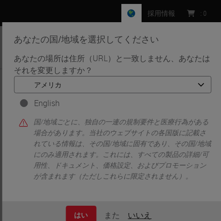
採用情報
:
0
あなたの国/地域を選択してください
MENU
あなたの場所は住所（URL）と一致しません、あなたは
それを変更しますか？
•
•
ホーム
News
Leica Biosystems Launches HistoCore CHROMAX Workstation,
Advancing its Coverslipping and Staining Portfolio
English
Leica Biosystems Launches
国/地域ごとに、独自の一連の規制要件と医療行為がある
場合があります。当社のウェブサイトの各国版に記載さ
HistoCore CHROMAX
れている情報は、その国/地域に固有であり、その国/地域
にのみ適用されます。これには、すべての製品の詳細/可
Workstation, Advancing its
用性、ドキュメント、価格設定、およびプロモーション
Coverslipping and Staining
が含まれます（ただしこれらに限定されません）。
Portfolio
また
いいえ
はい