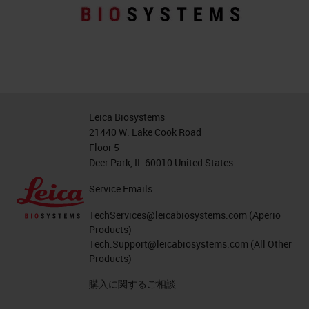
Leica Biosystems
21440 W. Lake Cook Road
Floor 5
Deer Park, IL 60010 United States
Service Emails:
TechServices@leicabiosystems.com
(Aperio
Products)
Tech.Support@leicabiosystems.com
(All Other
Products)
購入に関するご相談