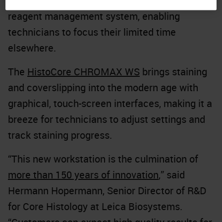
CHROMAX WS
automates this process with a
reagent management system, enabling
technicians to focus their limited time
elsewhere.
The
HistoCore CHROMAX WS
brings staining
and coverslipping into the modern age with
graphical, touch-screen interfaces, making it a
breeze for technicians to adjust settings and
track staining progress.
“This new workstation is the culmination of
more than 150 years of innovation
,” said
Hermann Hopermann, Senior Director of R&D
for Core Histology at Leica Biosystems.