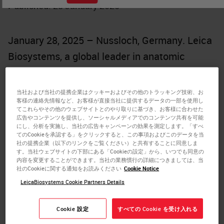
Published: 28 January 2025
January 28, 2025 – Nussloch, Germany. Leica
Biosystems, a global leader in anatomic
pathology, is known for its high-quality
histology solutions. Today, the company
当社および当社の提携企業はクッキーおよびその他のトラッキング技術、お
客様の連絡先情報など、お客様が直接当社に提供するデータの一部を使用し
announced the next iteration in its staining
てこれらやその他のウェブサイトとのやり取りに基づき、お客様に合わせた
広告やコンテンツを提供し、ソーシャルメディアでのコンテンツ共有を可能
and coverslipping portfolio, the
HistoCore
にし、分析を実施し、当社の広告キャンペーンの効果を測定します。「すべ
CHROMAX Workstation
(WS).
てのCookieを承認する」をクリックすると、この事項およびこのデータを当
社の提携企業（以下のリンクをご覧ください）と共有することに同意しま
す。当社ウェブサイトの下部にある「Cookieの設定」から、いつでも同意の
Today, many laboratories must manually keep
内容を変更することができます。当社の業務慣行の詳細につきましては、当
社のCookieに関する通知をお読みください
Cookie Notice
a record of how many slides have gone
LeicaBiosystems Cookie Partners Details
through their histology stainers to know when
it’s time to replace reagents. The
HistoCore
Cookie 設定
すべての Cookie を受け入れる