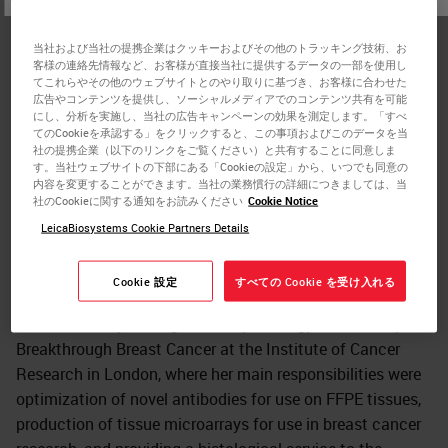
Kay Savage worked at Leica Biosystems Newcastle as a
Principal Scientist in the Antibody Development group.
当社および当社の提携企業はクッキーおよびその他のトラッキング技術、お
客様の連絡先情報など、お客様が直接当社に提供するデータの一部を使用し
Her main responsibilities were as a subject matter expert
てこれらやその他のウェブサイトとのやり取りに基づき、お客様に合わせた
in immunohistochemistry, responsible for the
広告やコンテンツを提供し、ソーシャルメディアでのコンテンツ共有を可能
にし、分析を実施し、当社の広告キャンペーンの効果を測定します。「すべ
development and characterization of antibody products,
てのCookieを承認する」をクリックすると、この事項およびこのデータを当
and the generation of product claims. Dr. Savage
社の提携企業（以下のリンクをご覧ください）と共有することに同意しま
す。当社ウェブサイトの下部にある「Cookieの設定」から、いつでも同意の
previously worked for over ten years in the Histopathology
内容を変更することができます。当社の業務慣行の詳細につきましては、当
department at the Royal Free Hospital in London, where
社のCookieに関する通知をお読みください
Cookie Notice
she worked on her PhD in pathology on the pathology of
LeicaBiosystems Cookie Partners Details
Hepatitis C virus, as well as other immunohistochemistry-
based research projects on melanomas, colon, and gastric
Cookie 設定
すべての Cookie を受け入れる
cancer. Her previous role was five years as senior scientist
then laboratory manager at the pathology core facility for
Breakthrough Breast Cancer at the Institute of Cancer
Research in London, where her main responsibilities were
optimization of novel antibodies for use on FFPE tissues,
production of tissue microarrays for use in breast cancer