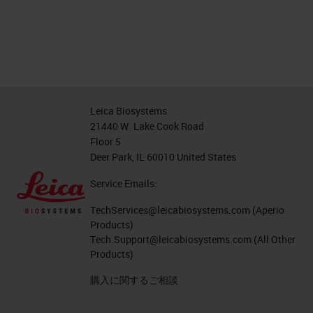
Leica Biosystems
21440 W. Lake Cook Road
Floor 5
Deer Park, IL 60010 United States
Service Emails:
TechServices@leicabiosystems.com
(Aperio
Products)
Tech.Support@leicabiosystems.com
(All Other
Products)
購入に関するご相談