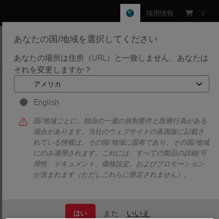
採用情報
:
0
あなたの国/地域を選択してください
MENU
あなたの場所は住所（URL）と一致しません、あなたは
それを変更しますか？
•
•
ホーム
Knowledge Pathway
Kay Savage
English
国/地域ごとに、独自の一連の規制要件と医療行為がある
場合があります。当社のウェブサイトの各国版に記載さ
れている情報は、その国/地域に固有であり、その国/地域
にのみ適用されます。これには、すべての製品の詳細/可
用性、ドキュメント、価格設定、およびプロモーション
が含まれます（ただしこれらに限定されません）。
Kay Savage
M.D., PhD
また
いいえ
はい