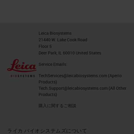
Leica Biosystems
21440 W. Lake Cook Road
Floor 5
Deer Park, IL 60010 United States
Service Emails:
TechServices@leicabiosystems.com
(Aperio
Products)
Tech.Support@leicabiosystems.com
(All Other
Products)
購入に関するご相談
ライカ バイオシステムズについて