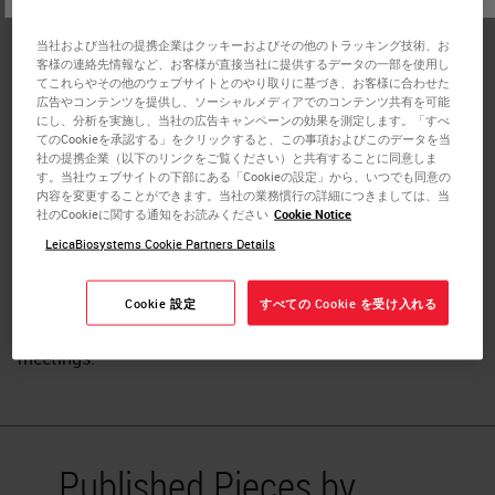
James Burchette, HT (ASCP), retired as an analytical
当社および当社の提携企業はクッキーおよびその他のトラッキング技術、お
specialist from the Molecular Pathology Section of
客様の連絡先情報など、お客様が直接当社に提供するデータの一部を使用し
Clinical Laboratories at Duke University Health System,
てこれらやその他のウェブサイトとのやり取りに基づき、お客様に合わせた
広告やコンテンツを提供し、ソーシャルメディアでのコンテンツ共有を可能
Durham, North Carolina. His primary job functions
にし、分析を実施し、当社の広告キャンペーンの効果を測定します。「すべ
included managing the technical aspects of the clinical
てのCookieを承認する」をクリックすると、この事項およびこのデータを当
社の提携企業（以下のリンクをご覧ください）と共有することに同意しま
Immunopathology Lab and validating new antibodies for
す。当社ウェブサイトの下部にある「Cookieの設定」から、いつでも同意の
diagnostic immunohistochemical testing. Mr. Burchette
内容を変更することができます。当社の業務慣行の詳細につきましては、当
社のCookieに関する通知をお読みください
Cookie Notice
has over 40 years of experience in histotechnology with
LeicaBiosystems Cookie Partners Details
34 years of immunopathology specialty. He has 90
publications, with 78 being peerreviewed (search
Burchette J www.pubmed.com). He remains active in
Cookie 設定
すべての Cookie を受け入れる
histotechnology with presentations at state and national
meetings.
Published Pieces by