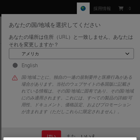
採用情報
:
0
あなたの国/地域を選択してください
MENU
あなたの場所は住所（URL）と一致しません、あなたは
それを変更しますか？
•
•
ホーム
Knowledge Pathway
James Burchette
English
国/地域ごとに、独自の一連の規制要件と医療行為がある
場合があります。当社のウェブサイトの各国版に記載さ
れている情報は、その国/地域に固有であり、その国/地域
にのみ適用されます。これには、すべての製品の詳細/可
用性、ドキュメント、価格設定、およびプロモーション
が含まれます（ただしこれらに限定されません）。
James Burchette
HT (ASCP)
また
いいえ
はい