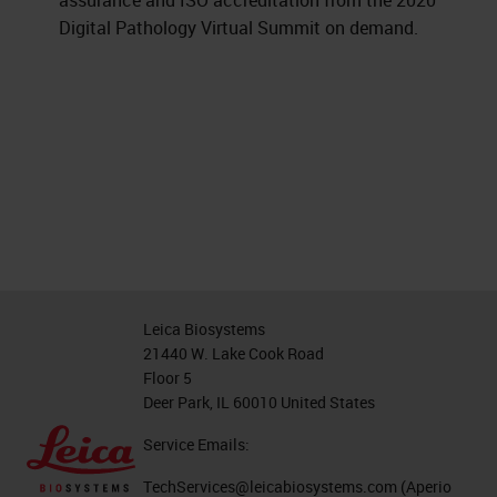
assurance and ISO accreditation from the 2020
Digital Pathology Virtual Summit on demand.
Leica Biosystems
21440 W. Lake Cook Road
Floor 5
Deer Park, IL 60010 United States
Service Emails:
TechServices@leicabiosystems.com
(Aperio