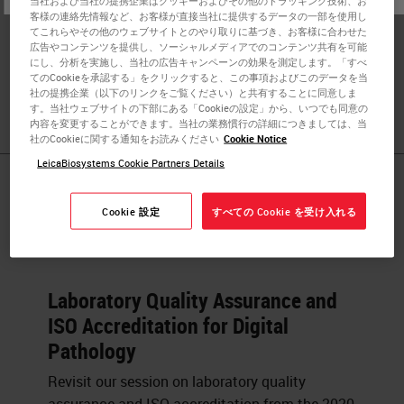
当社および当社の提携企業はクッキーおよびその他のトラッキング技術、お
at St James’s University Hospital in Leeds. In 2019, Chloe
客様の連絡先情報など、お客様が直接当社に提供するデータの一部を使用し
was awarded the 'rising star' award by the Advancing
てこれらやその他のウェブサイトとのやり取りに基づき、お客様に合わせた
広告やコンテンツを提供し、ソーシャルメディアでのコンテンツ共有を可能
Healthcare Awards (AHA), for her role in digitizing the
にし、分析を実施し、当社の広告キャンペーンの効果を測定します。「すべ
pathology laboratory at St James’s University Hospital in
てのCookieを承認する」をクリックすると、この事項およびこのデータを当
社の提携企業（以下のリンクをご覧ください）と共有することに同意しま
Leeds.
す。当社ウェブサイトの下部にある「Cookieの設定」から、いつでも同意の
内容を変更することができます。当社の業務慣行の詳細につきましては、当
社のCookieに関する通知をお読みください
Cookie Notice
LeicaBiosystems Cookie Partners Details
Published Pieces by
Cookie 設定
すべての Cookie を受け入れる
Chloe Knowles
Laboratory Quality Assurance and
ISO Accreditation for Digital
Pathology
Revisit our session on laboratory quality