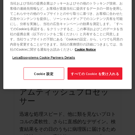
当社および当社の提携企業はクッキーおよびその他のトラッキング技術、お
客様の連絡先情報など、お客様が直接当社に提供するデータの一部を使用し
てこれらやその他のウェブサイトとのやり取りに基づき、お客様に合わせた
広告やコンテンツを提供し、ソーシャルメディアでのコンテンツ共有を可能
にし、分析を実施し、当社の広告キャンペーンの効果を測定します。「すべ
てのCookieを承認する」をクリックすると、この事項およびこのデータを当
社の提携企業（以下のリンクをご覧ください）と共有することに同意しま
す。当社ウェブサイトの下部にある「Cookieの設定」から、いつでも同意の
内容を変更することができます。当社の業務慣行の詳細につきましては、当
社のCookieに関する通知をお読みください
Cookie Notice
LeicaBiosystems Cookie Partners Details
Cookie 設定
すべての Cookie を受け入れる
HistoCore PELORIS 3 プレミ
アムティッシュプロセッ
サー
迅速な処理スピード、他に類を見ないプロト
コルの柔軟性、さらに直感的なデザイン。検
査結果をその日のうちに病理医に届けるため