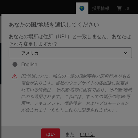
採用情報
:
0
あなたの国/地域を選択してください
MENU
あなたの場所は住所（URL）と一致しません、あなたは
それを変更しますか？
English
国/地域ごとに、独自の一連の規制要件と医療行為がある
場合があります。当社のウェブサイトの各国版に記載さ
れている情報は、その国/地域に固有であり、その国/地域
にのみ適用されます。これには、すべての製品の詳細/可
•
•
ホーム
検体前処理ソリューション
用性、ドキュメント、価格設定、およびプロモーション
ティッシュプロセッサー
が含まれます（ただしこれらに限定されません）。
ティッシュプロセ
また
いいえ
はい