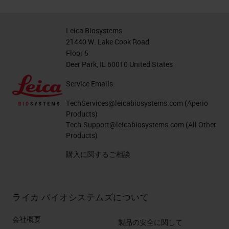
Leica Biosystems
21440 W. Lake Cook Road
Floor 5
Deer Park, IL 60010 United States
Service Emails:
TechServices@leicabiosystems.com
(Aperio
Products)
Tech.Support@leicabiosystems.com
(All Other
Products)
購入に関するご相談
ライカ バイオシステムズについて
会社概要
製品の安全に関して