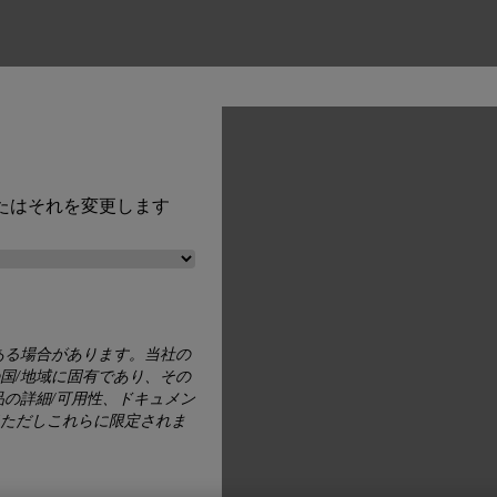
たはそれを変更します
ある場合があります。当社の
国/地域に固有であり、その
品の詳細/可用性、ドキュメン
色）
ただしこれらに限定されま