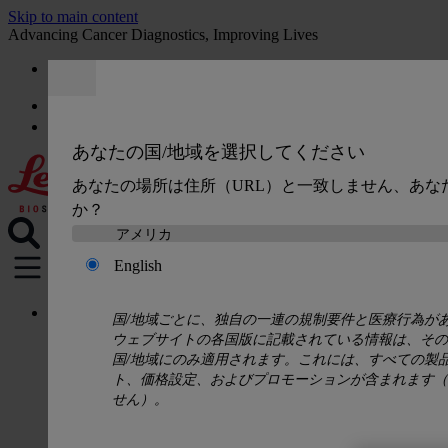
Skip to main content
Advancing Cancer Diagnostics, Improving Lives
採用情報
お見積もり
:
0
あなたの国/地域を選択してください
あなたの場所は住所（URL）と一致しません、あな
か？
English
MENU
製品
国/地域ごとに、独自の一連の規制要件と医療行為が
検体前処理ソリューション
ウェブサイトの各国版に記載されている情報は、その
ティシュプロセッサー
国/地域にのみ適用されます。これには、すべての製
自動染色・封入装置（HE染色および特殊染
ト、価格設定、およびプロモーションが含まれます（
ミクロトーム
せん）。
クリオスタット
検体前処理用試薬・消耗品