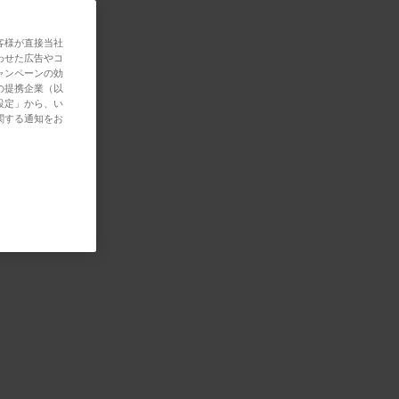
客様が直接当社
わせた広告やコ
ャンペーンの効
の提携企業（以
設定」から、い
関する通知をお