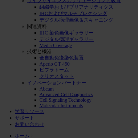
ライフサイエンスのソリューションと教育
組織学およびプリアナリティクス
IHCおよびマルチプレクシング
デジタル病理画像＆スキャニング
関連資料
IHC 染色画像ギャラリー
デジタル病理ギャラリー
Media Coverage
技術と機器
全自動免疫染色装置
Aperio GT 450
ビブラトーム
クリオスタット
イノベーションパートナー
Abcam
Advanced Cell Diagnostics
Cell Signaling Technology
Molecular Instruments
学習リソース
サポート
お問い合わせ
ホーム