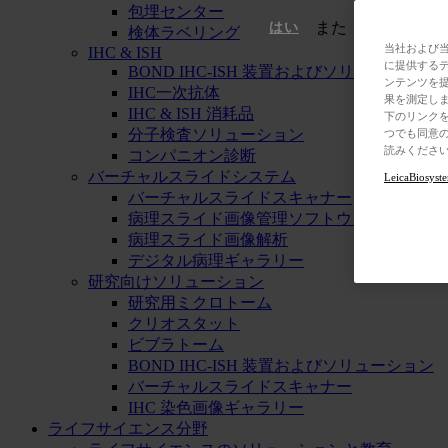
包埋センター
また
いいえ
はい
検体ラベリング
当社および
IHC & ISH
に提供する
BOND IHC-ISH 装置およびソリューション
ンテンツを
IHC一次抗体
果を測定しま
IHC & ISH 消耗品
下のリンクを
分子検査ソリューション
つでも同意の
読みくださ
コンパニオン診断
バーチャルスライドシステム
LeicaBiosyste
バーチャルスライドスキャナー
病理スライド画像管理ソフトウェア
病理スライド画像解析
デジタル病理ギャラリー
研究向けソリューション
研究用ミクロトーム
クリオスタット
ビブラトーム
BOND IHC-ISH 装置およびソリューション
バーチャルスライドスキャナー
IHC 染色画像ギャラリー
ライフサイエンス分野