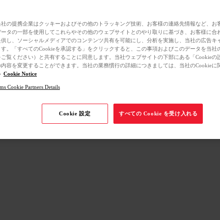
当社の提携企業はクッキーおよびその他のトラッキング技術、お客様の連絡先情報など、お
データの一部を使用してこれらやその他のウェブサイトとのやり取りに基づき、お客様に合
提供し、ソーシャルメディアでのコンテンツ共有を可能にし、分析を実施し、当社の広告キ
す。「すべてのCookieを承認する」をクリックすると、この事項およびこのデータを当社
ご覧ください）と共有することに同意します。当社ウェブサイトの下部にある「Cookieの
内容を変更することができます。当社の業務慣行の詳細につきましては、当社のCookieに
い
Cookie Notice
ms Cookie Partners Details
Cookie 設定
すべての Cookie を受け入れる