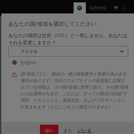
採用情報
:
0
あなたの国/地域を選択してください
MENU
あなたの場所は住所（URL）と一致しません、あなたは
それを変更しますか？
•
•
ホーム
Customer Perspectives​
Inspirational Research — Our Customers Share Their Stories​
English
Inspirational
国/地域ごとに、独自の一連の規制要件と医療行為がある
Research — Our
場合があります。当社のウェブサイトの各国版に記載さ
れている情報は、その国/地域に固有であり、その国/地域
にのみ適用されます。これには、すべての製品の詳細/可
Customers Share
用性、ドキュメント、価格設定、およびプロモーション
が含まれます（ただしこれらに限定されません）。
Their Stories​
また
いいえ
はい