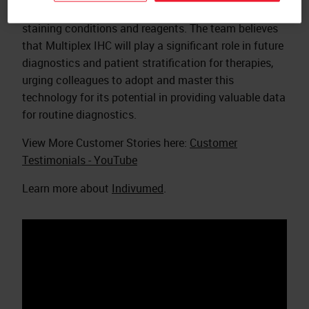
while its flexibility allows for the testing of various
staining conditions and reagents. The team believes
that Multiplex IHC will play a significant role in future
diagnostics and patient stratification for therapies,
urging colleagues to adopt and master this
technology for its potential in providing valuable data
for routine diagnostics.
View More Customer Stories here:
Customer
Testimonials - YouTube
Learn more about
Indivumed
.