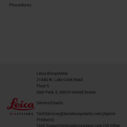
Procedures.
Leica Biosystems
21440 W. Lake Cook Road
Floor 5
Deer Park, IL 60010 United States
Service Emails:
TechServices@leicabiosystems.com
(Aperio
Products)
Tech.Support@leicabiosystems.com
(All Other