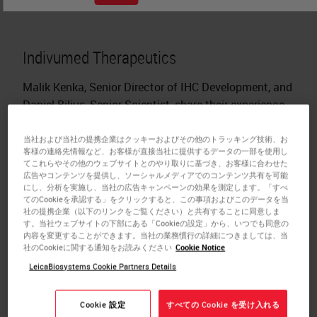
Indivumed Therapeutics
Malik Kenka, Senior Director of IHC Development, and
Daniel Bilius, Senior Scientist, share their experience
in leading teams that develop IHC assays on
automated staining platforms for biotech and
当社および当社の提携企業はクッキーおよびその他のトラッキング技術、お
客様の連絡先情報など、お客様が直接当社に提供するデータの一部を使用し
pharma customers. They focus on implementing the
てこれらやその他のウェブサイトとのやり取りに基づき、お客様に合わせた
latest Multiplex IHC technologies to meet customer
広告やコンテンツを提供し、ソーシャルメディアでのコンテンツ共有を可能
にし、分析を実施し、当社の広告キャンペーンの効果を測定します。「すべ
needs in pre-clinical and clinical programs. The BOND
てのCookieを承認する」をクリックすると、この事項およびこのデータを当
RX research stainer from Leica Biosystems was
社の提携企業（以下のリンクをご覧ください）と共有することに同意しま
す。当社ウェブサイトの下部にある「Cookieの設定」から、いつでも同意の
chosen for its ability to perform automated
内容を変更することができます。当社の業務慣行の詳細につきましては、当
fluorescence Multiplex IHC, chromogenic IHC, and
社のCookieに関する通知をお読みください
Cookie Notice
RNA scope, ensuring high sensitivity, reproducibility,
LeicaBiosystems Cookie Partners Details
and flexibility in protocol development.
Cookie 設定
すべての Cookie を受け入れる
The platform's intuitive design simplifies training,