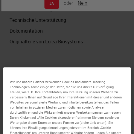
oder
Nein
JA
Servicevereinbarungen
Technische Unterstützung
Dokumentation
Originalteile von Leica Biosystems
Füllen Sie die nachstehenden Felder aus,
damit wir Ihnen helfen können, Ihr Gerät
Wir und unsere Partner verwenden Cookies und andere Tracking-
Technologien sowie einige der Daten, die Sie uns direkt zur Verfügung
möglichst schnell wieder einsatzbereit zu
stellen, wie z. B. Ihre Kontaktdaten, um Ihre Nutzung unserer Website zu
verbessern, Ihnen auf Grundlage Ihrer Interaktionen mit dieser und anderen
machen. Nach der Übermittlung wird sich
Websites personalisierte Werbung und Inhalte bereitzustellen, das Teilen
von Inhalten in sozialen Medien zu ermöglichen sowie Analysen
ein technischer Mitarbeiter von Leica
durchzuführen und die Wirksamkeit unserer Werbekampagnen zu messen.
Durch Klicken auf „Alle Cookies akzeptieren“ stimmen Sie dem sowie der
Biosystems Ihrem Anliegen zuwenden und
Weitergabe dieser Daten an unsere Partner zu (siehe Link unten). Sie
können Ihre Einwilligungseinstellungen jederzeit im Bereich „Cookie-
sich mit Ihnen in Verbindung setzen.
Einstellungen“ am unteren Rand unserer Website ändern. Lesen Sie unsere