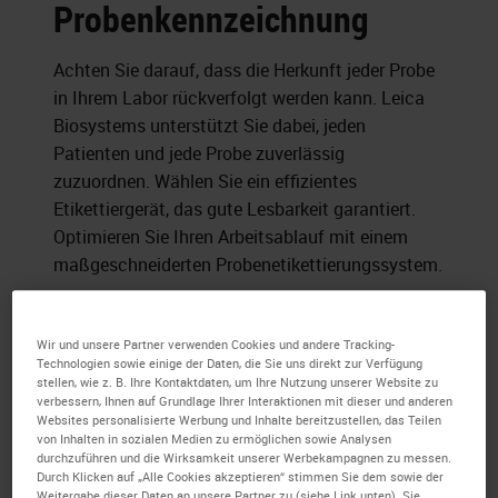
Probenkennzeichnung
Achten Sie darauf, dass die Herkunft jeder Probe
in Ihrem Labor rückverfolgt werden kann. Leica
Biosystems unterstützt Sie dabei, jeden
Patienten und jede Probe zuverlässig
zuzuordnen. Wählen Sie ein effizientes
Etikettiergerät, das gute Lesbarkeit garantiert.
Optimieren Sie Ihren Arbeitsablauf mit einem
maßgeschneiderten Probenetikettierungssystem.
Wir und unsere Partner verwenden Cookies und andere Tracking-
Technologien sowie einige der Daten, die Sie uns direkt zur Verfügung
stellen, wie z. B. Ihre Kontaktdaten, um Ihre Nutzung unserer Website zu
verbessern, Ihnen auf Grundlage Ihrer Interaktionen mit dieser und anderen
Websites personalisierte Werbung und Inhalte bereitzustellen, das Teilen
von Inhalten in sozialen Medien zu ermöglichen sowie Analysen
durchzuführen und die Wirksamkeit unserer Werbekampagnen zu messen.
Durch Klicken auf „Alle Cookies akzeptieren“ stimmen Sie dem sowie der
Weitergabe dieser Daten an unsere Partner zu (siehe Link unten). Sie