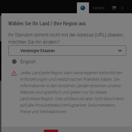
Karriere
:
0
Wählen Sie Ihr Land / Ihre Region aus
MENU
Ihr Standort stimmt nicht mit der Adresse (URL) überein,
möchten Sie ihn ändern?
English
Jedes Land/jede Region kann seine eigenen behördlichen
Anforderungen und medizinischen Praktiken haben. Die
Informationen in den einzelnen Länderversionen unserer
Website sind spezifisch und gelten nur für dieses
•
•
Start
Lösungen für die Histologie
Probenidentifizierung
Land/diese Region. Dies umfasst (ist aber nicht beschränkt
auf) alle Produktdetails/Verfügbarkeit, Dokumentation,
Preise und Werbeaktionen.
Probenidentifizierung