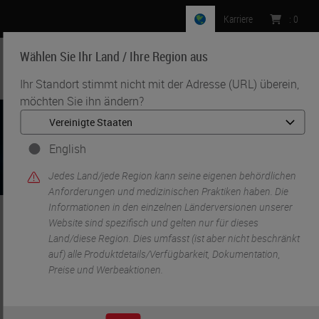
Karriere
:
0
Wählen Sie Ihr Land / Ihre Region aus
MENU
Ihr Standort stimmt nicht mit der Adresse (URL) überein,
möchten Sie ihn ändern?
English
Jedes Land/jede Region kann seine eigenen behördlichen
Anforderungen und medizinischen Praktiken haben. Die
Informationen in den einzelnen Länderversionen unserer
Website sind spezifisch und gelten nur für dieses
•
Start
Verbrauchsmaterialien für die Histologie
Land/diese Region. Dies umfasst (ist aber nicht beschränkt
auf) alle Produktdetails/Verfügbarkeit, Dokumentation,
Preise und Werbeaktionen.
Verbrauchsmaterialien