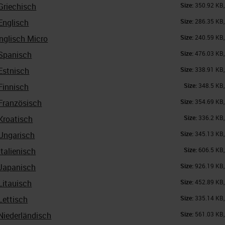
Griechisch
Size:
350.92 KB
Englisch
Size:
286.35 KB
nglisch Micro
Size:
240.59 KB
Spanisch
Size:
476.03 KB
Estnisch
Size:
338.91 KB
Finnisch
Size:
348.5 KB
Französisch
Size:
354.69 KB
Kroatisch
Size:
336.2 KB
Ungarisch
Size:
345.13 KB
talienisch
Size:
606.5 KB
Japanisch
Size:
926.19 KB
Litauisch
Size:
452.89 KB
Lettisch
Size:
335.14 KB
Niederländisch
Size:
561.03 KB