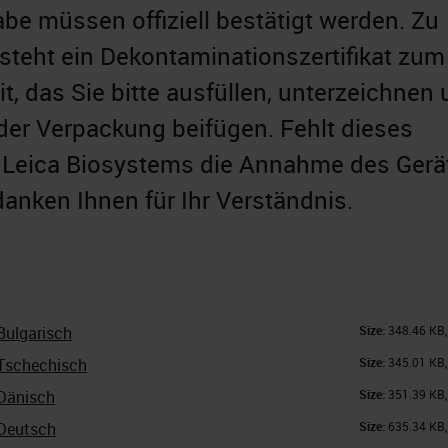
abe müssen offiziell bestätigt werden. Zu
teht ein Dekontaminationszertifikat zum
t, das Sie bitte ausfüllen, unterzeichnen
der Verpackung beifügen. Fehlt dieses
nn Leica Biosystems die Annahme des Gerä
danken Ihnen für Ihr Verständnis.
Bulgarisch
Size:
348.46 KB
Tschechisch
Size:
345.01 KB
Dänisch
Size:
351.39 KB
Deutsch
Size:
635.34 KB