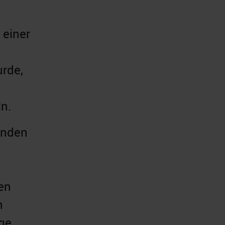
 einer
urde,
ln.
enden
en
n
age