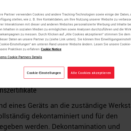
ruckversion des mitgelieferten Handbuchs
. Dekontaminationszertifikate bestätigen,
re Partner verwenden Cookies und andere Tracking-Technologien sowie einige der Daten, 
erfügung stellen, wie z. B. Ihre Kontaktdaten, um Ihre Nutzung unserer Website zu verbesse
 Geräte vor ihrer Rücksendung an die
rer Interaktionen mit dieser und anderen Websites personalisierte Werbung und Inhalte ber
on Inhalten in sozialen Medien zu ermöglichen sowie Analysen durchzuführen und die Wi
kstatt dekontaminiert und für den Transp
bekampagnen zu messen. Durch Klicken auf „Alle Cookies akzeptieren“ stimmen Sie dem
ieser Daten an unsere Partner zu (siehe Link unten). Sie können Ihre Einwilligungseinstel
Cookie-Einstellungen“ am unteren Rand unserer Website ändern. Lesen Sie unsere Cookie
urden.
sere Praktiken zu erfahren
Cookie Notice
ems Cookie Partners Details
Cookie-Einstellungen
Alle Cookies akzeptieren
szertifikate
d eines Geräts an die zuständige Werkst
llständig dekontaminiert und für den
igegeben werden. Dekontamination und