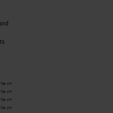
 und
ts
,
Typ:
pdf
,
Typ:
pdf
,
Typ:
pdf
,
Typ:
pdf