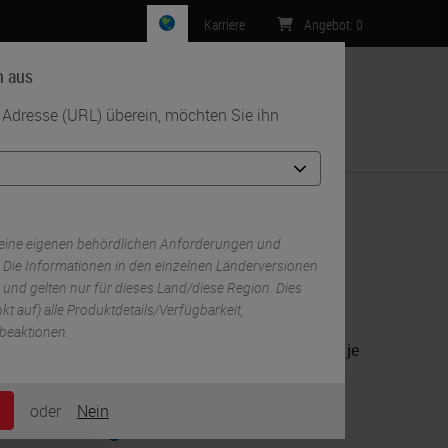
Karriere
Angebot
:
0
n aus
r Adresse (URL) überein, möchten Sie ihn
Kontakt
eine eigenen behördlichen Anforderungen und
 Die Informationen in den einzelnen Länderversionen
 und gelten nur für dieses Land/diese Region. Dies
kt auf) alle Produktdetails/Verfügbarkeit,
beaktionen.
Kundenspezifische Vereinbarungen je
nach individuellen Ansprüchen und
e an.
Budget.
oder
Nein
Land
ie