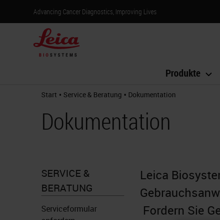
Advancing Cancer Diagnostics, Improving Lives
Produkte
•
•
Start
Service & Beratung
Dokumentation
Dokumentation
SERVICE &
Leica Biosystem
BERATUNG
Gebrauchsanwe
Fordern Sie G
Serviceformular