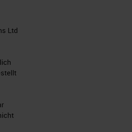
ms Ltd
lich
stellt
hr
nicht