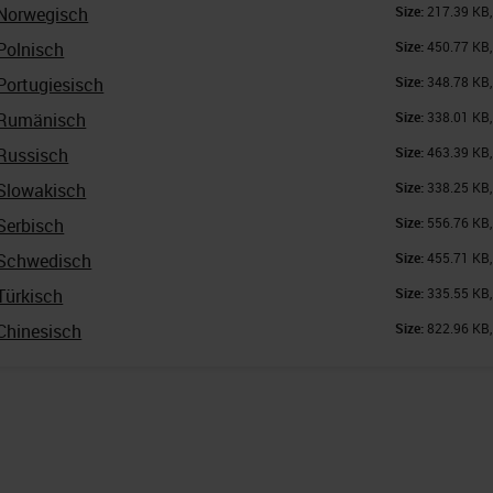
Norwegisch
Size:
217.39 KB
Polnisch
Size:
450.77 KB
Portugiesisch
Size:
348.78 KB
 Rumänisch
Size:
338.01 KB
Russisch
Size:
463.39 KB
Slowakisch
Size:
338.25 KB
Serbisch
Size:
556.76 KB
 Schwedisch
Size:
455.71 KB
Türkisch
Size:
335.55 KB
Chinesisch
Size:
822.96 KB