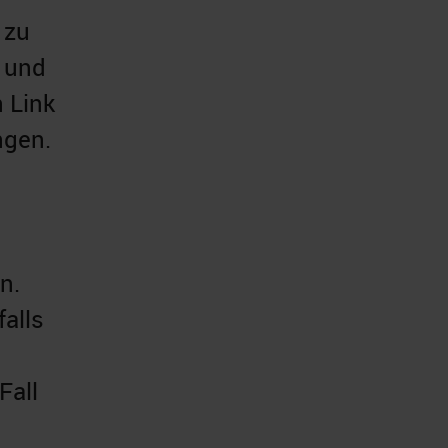
 zu
, und
 Link
ngen.
n.
falls
Fall