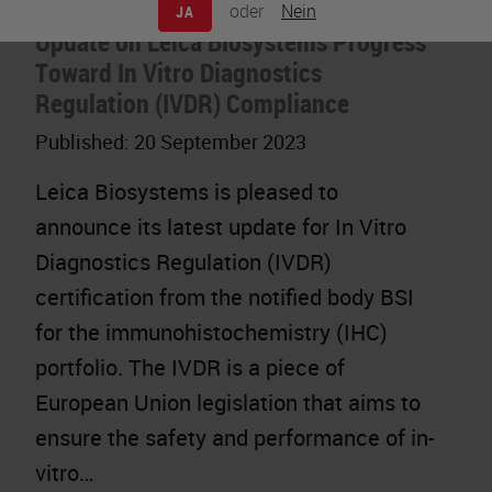
oder
Nein
JA
Update on Leica Biosystems Progress
Toward In Vitro Diagnostics
Regulation (IVDR) Compliance
Published:
20 September 2023
Leica Biosystems is pleased to
announce its latest update for In Vitro
Diagnostics Regulation (IVDR)
certification from the notified body BSI
for the immunohistochemistry (IHC)
portfolio. The IVDR is a piece of
European Union legislation that aims to
ensure the safety and performance of in-
vitro…