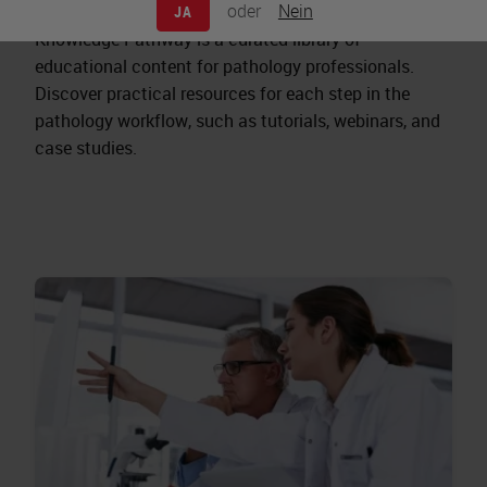
oder
Nein
JA
Knowledge Pathway is a curated library of
educational content for pathology professionals.
Discover practical resources for each step in the
pathology workflow, such as tutorials, webinars, and
case studies.