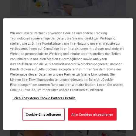
Fundamentals
Wir und unsere Partner verwenden Cookies und andere Tracking-
Start here for our most popular educational
Technologien sowie einige der Daten, die Sie uns direkt zur Verfügung
stellen, wie z. B. Ihre Kontaktdaten, um Ihre Nutzung unserer Website zu
pieces. Learn how to avoid common errors in
verbessern, Ihnen auf Grundlage Ihrer Interaktionen mit dieser und anderen
your histology practice, absorb the basics of
Websites personalisierte Werbung und Inhalte bereitzustellen, das Teilen
von Inhalten in sozialen Medien zu ermöglichen sowie Analysen
going digital, and more.
durchzuführen und die Wirksamkeit unserer Werbekampagnen zu messen.
Durch Klicken auf „Alle Cookies akzeptieren“ stimmen Sie dem sowie der
Weitergabe dieser Daten an unsere Partner zu (siehe Link unten). Sie
VIEW ALL
können Ihre Einwilligungseinstellungen jederzeit im Bereich „Cookie-
Einstellungen“ am unteren Rand unserer Website ändern. Lesen Sie unsere
Cookie-Hinweise, um mehr über unsere Praktiken zu erfahren
LeicaBiosystems Cookie Partners Details
Cookie-Einstellungen
Alle Cookies akzeptieren