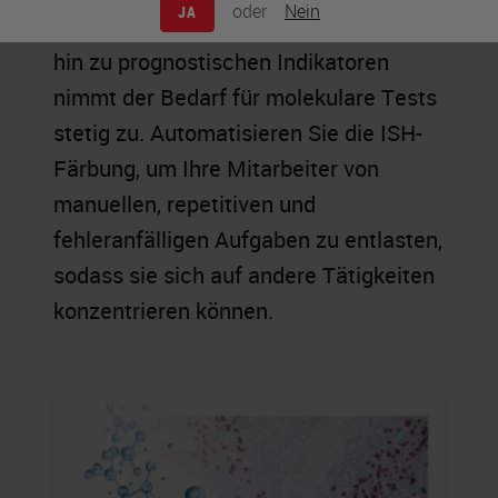
oder
Nein
JA
Geld. Von diagnostischen Markern bis
hin zu prognostischen Indikatoren
nimmt der Bedarf für molekulare Tests
stetig zu. Automatisieren Sie die ISH-
Färbung, um Ihre Mitarbeiter von
manuellen, repetitiven und
fehleranfälligen Aufgaben zu entlasten,
sodass sie sich auf andere Tätigkeiten
konzentrieren können.