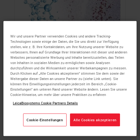
Wir und unsere Partner verwenden Cookies und andere Tracking-
Technologien sowie einige der Daten, die Sie uns direkt zur Verfügung
stellen, wie z. B. Ihre Kontaktdaten, um Ihre Nutzung unserer Website zu
Novocastra ISH-Sonden
verbessern, Ihnen auf Grundlage Ihrer Interaktionen mit dieser und anderen
Websites personalisierte Werbung und Inhalte bereitzustellen, das Teilen
von Inhalten in sozialen Medien zu ermöglichen sowie Analysen
Novocastra ISH-Sonden in Verbindung mit
durchzuführen und die Wirksamkeit unserer Werbekampagnen zu messen.
Durch Klicken auf „Alle Cookies akzeptieren“ stimmen Sie dem sowie der
Detektionssystemen und Hilfsreagenzien
Weitergabe dieser Daten an unsere Partner zu (siehe Link unten). Sie
bieten eine vollständige Lösung zur
können Ihre Einwilligungseinstellungen jederzeit im Bereich „Cookie-
zuverlässigen Detektion von RNA-
Einstellungen“ am unteren Rand unserer Website ändern. Lesen Sie unsere
Cookie-Hinweise, um mehr über unsere Praktiken zu erfahren
Sequenzen.
LeicaBiosystems Cookie Partners Details
ERFAHREN SIE MEHR
Cookie-Einstellungen
Alle Cookies akzeptieren