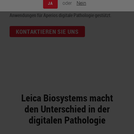
Unsere marktführende modulare Technologie wird durch die
oder
Nein
JA
weltweiten Erfahrungen in der Einrichtung tausender
Anwendungen für Aperios digitale Pathologie gestützt.
KONTAKTIEREN SIE UNS
Leica Biosystems macht
den Unterschied in der
digitalen Pathologie