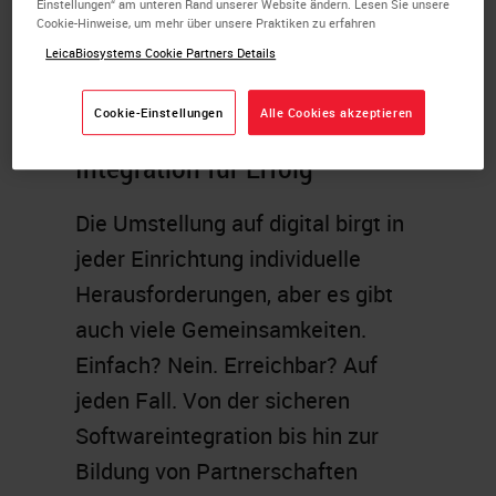
Einstellungen“ am unteren Rand unserer Website ändern. Lesen Sie unsere
Cookie-Hinweise, um mehr über unsere Praktiken zu erfahren
LeicaBiosystems Cookie Partners Details
Cookie-Einstellungen
Alle Cookies akzeptieren
Integration für Erfolg
Die Umstellung auf digital birgt in
jeder Einrichtung individuelle
Herausforderungen, aber es gibt
auch viele Gemeinsamkeiten.
Einfach? Nein. Erreichbar? Auf
jeden Fall. Von der sicheren
Softwareintegration bis hin zur
Bildung von Partnerschaften