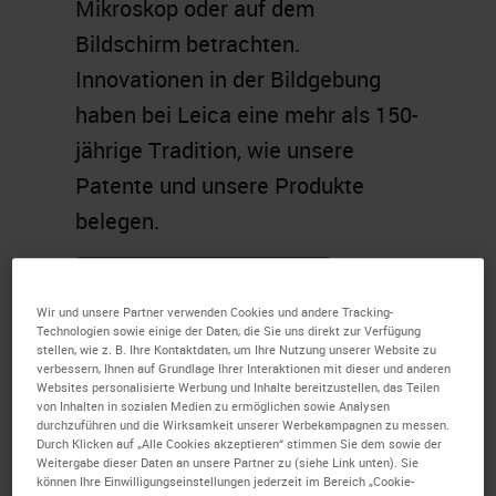
Mikroskop oder auf dem
Bildschirm betrachten.
Innovationen in der Bildgebung
haben bei Leica eine mehr als 150-
jährige Tradition, wie unsere
Patente und unsere Produkte
belegen.
ÜBERZEUGEN SIE SICH SELBST
Wir und unsere Partner verwenden Cookies und andere Tracking-
Technologien sowie einige der Daten, die Sie uns direkt zur Verfügung
stellen, wie z. B. Ihre Kontaktdaten, um Ihre Nutzung unserer Website zu
verbessern, Ihnen auf Grundlage Ihrer Interaktionen mit dieser und anderen
Websites personalisierte Werbung und Inhalte bereitzustellen, das Teilen
von Inhalten in sozialen Medien zu ermöglichen sowie Analysen
durchzuführen und die Wirksamkeit unserer Werbekampagnen zu messen.
Durch Klicken auf „Alle Cookies akzeptieren“ stimmen Sie dem sowie der
Weitergabe dieser Daten an unsere Partner zu (siehe Link unten). Sie
können Ihre Einwilligungseinstellungen jederzeit im Bereich „Cookie-