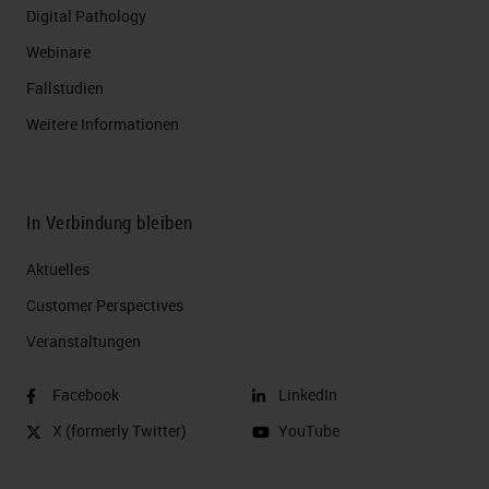
Digital Pathology
Webinare
Fallstudien
Weitere Informationen
In Verbindung bleiben
Aktuelles
Customer Perspectives​
Veranstaltungen
Facebook
LinkedIn
X (formerly Twitter)
YouTube