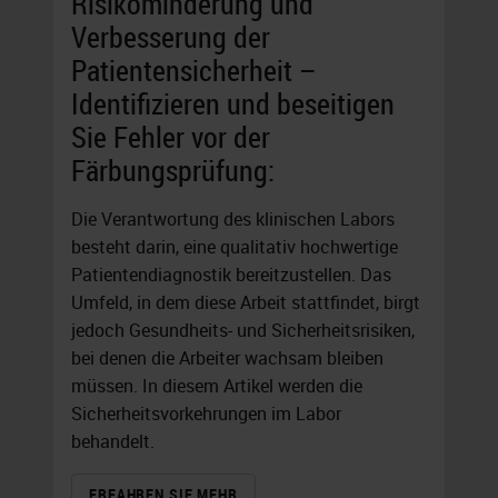
Risikominderung und
Verbesserung der
Patientensicherheit –
Identifizieren und beseitigen
Sie Fehler vor der
Färbungsprüfung:
Die Verantwortung des klinischen Labors
besteht darin, eine qualitativ hochwertige
Patientendiagnostik bereitzustellen. Das
Umfeld, in dem diese Arbeit stattfindet, birgt
jedoch Gesundheits- und Sicherheitsrisiken,
bei denen die Arbeiter wachsam bleiben
müssen. In diesem Artikel werden die
Sicherheitsvorkehrungen im Labor
behandelt.
ERFAHREN SIE MEHR