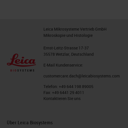
Leica Mikrosysteme Vertrieb GmbH
Mikroskopie und Histologie
Ernst-Leitz-Strasse 17-37
35578 Wetzlar, Deutschland
E-Mail Kundenservice:
customercare.dach@leicabiosystems.com
Telefon:
+49 644 198 89005
Fax:
+49 6441 29 4011
Kontaktieren Sie uns
Über Leica Biosystems