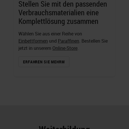
Stellen Sie mit den passenden
Verbrauchsmaterialien eine
Komplettlösung zusammen
Wählen Sie aus einer Reihe von
Einbettformen
und
Paraffinen
. Bestellen Sie
jetzt in unserem
Online-Store
.
ERFAHREN SIE MEHRM