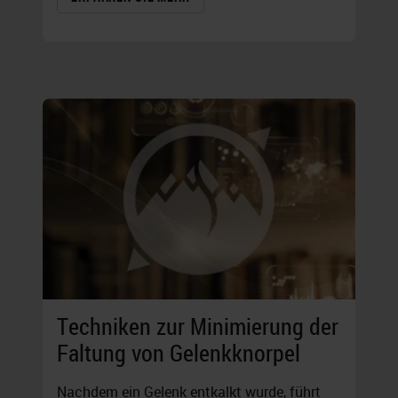
Techniken zur Minimierung der
Faltung von Gelenkknorpel
Nachdem ein Gelenk entkalkt wurde, führt