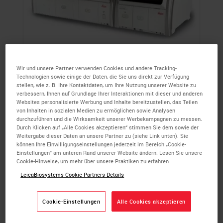
HistoCore SPECTRA
Wir und unsere Partner verwenden Cookies und andere Tracking-
Technologien sowie einige der Daten, die Sie uns direkt zur Verfügung
Workstation
stellen, wie z. B. Ihre Kontaktdaten, um Ihre Nutzung unserer Website zu
verbessern, Ihnen auf Grundlage Ihrer Interaktionen mit dieser und anderen
Websites personalisierte Werbung und Inhalte bereitzustellen, das Teilen
Die hochautomatisierte
von Inhalten in sozialen Medien zu ermöglichen sowie Analysen
Arbeitsstationslösung zur Bewältigung
durchzuführen und die Wirksamkeit unserer Werbekampagnen zu messen.
Durch Klicken auf „Alle Cookies akzeptieren“ stimmen Sie dem sowie der
zunehmender Arbeitslasten und hoher
Weitergabe dieser Daten an unsere Partner zu (siehe Link unten). Sie
Durchsatzanforderungen. Speziell
können Ihre Einwilligungseinstellungen jederzeit im Bereich „Cookie-
Einstellungen“ am unteren Rand unserer Website ändern. Lesen Sie unsere
entwickelt, um pünktliche und konsistente
Cookie-Hinweise, um mehr über unsere Praktiken zu erfahren
Ergebnisse von Folie 1 bis 1600 zu liefern.
LeicaBiosystems Cookie Partners Details
ERFAHREN SIE MEHR
Cookie-Einstellungen
Alle Cookies akzeptieren