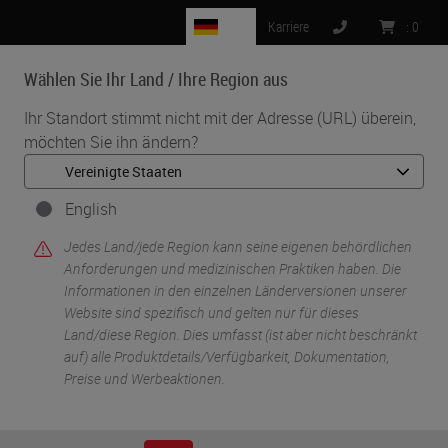
DE
Karriere
:
0
Wählen Sie Ihr Land / Ihre Region aus
MENU
Ihr Standort stimmt nicht mit der Adresse (URL) überein,
möchten Sie ihn ändern?
English
Jedes Land/jede Region kann seine eigenen behördlichen
Anforderungen und medizinischen Praktiken haben. Die
Informationen in den einzelnen Länderversionen unserer
Website sind spezifisch und gelten nur für dieses
•
•
Start
Lösungen für die Histologie
Land/diese Region. Dies umfasst (ist aber nicht beschränkt
Färber & Deckgläserautomaten
auf) alle Produktdetails/Verfügbarkeit, Dokumentation,
Preise und Werbeaktionen.
Färber &