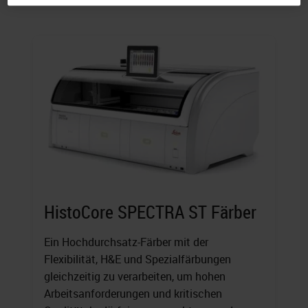
HistoCore SPECTRA ST Färber
Ein Hochdurchsatz-Färber mit der
Flexibilität, H&E und Spezialfärbungen
gleichzeitig zu verarbeiten, um hohen
Arbeitsanforderungen und kritischen