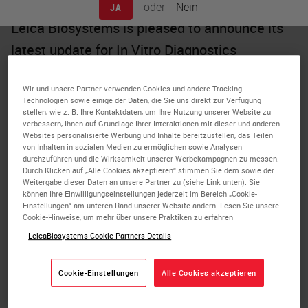
oder
Nein
JA
Leica Biosystems is pleased to announce its
latest update for In Vitro Diagnostics
Regulation (IVDR) certification from the
Wir und unsere Partner verwenden Cookies und andere Tracking-
notified body BSI for the
Technologien sowie einige der Daten, die Sie uns direkt zur Verfügung
stellen, wie z. B. Ihre Kontaktdaten, um Ihre Nutzung unserer Website zu
immunohistochemistry (IHC) portfolio
.
verbessern, Ihnen auf Grundlage Ihrer Interaktionen mit dieser und anderen
Websites personalisierte Werbung und Inhalte bereitzustellen, das Teilen
The IVDR is a piece of European Union
von Inhalten in sozialen Medien zu ermöglichen sowie Analysen
durchzuführen und die Wirksamkeit unserer Werbekampagnen zu messen.
legislation that aims to ensure the safety and
Durch Klicken auf „Alle Cookies akzeptieren“ stimmen Sie dem sowie der
Weitergabe dieser Daten an unsere Partner zu (siehe Link unten). Sie
performance of in-vitro diagnostic medical
können Ihre Einwilligungseinstellungen jederzeit im Bereich „Cookie-
Einstellungen“ am unteren Rand unserer Website ändern. Lesen Sie unsere
devices on the European market. Prior to the
Cookie-Hinweise, um mehr über unsere Praktiken zu erfahren
May 2022 deadline for Class A medical
LeicaBiosystems Cookie Partners Details
devices, Leica Biosystems ensured that all its
Cookie-Einstellungen
Alle Cookies akzeptieren
applicable products fully met the new
regulation. These products are available for