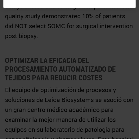
delays in care and outmigration potential. One
quality study demonstrated 10% of patients
did NOT select SOMC for surgical intervention
post biopsy.
OPTIMIZAR LA EFICACIA DEL
PROCESAMIENTO AUTOMATIZADO DE
TEJIDOS PARA REDUCIR COSTES
El equipo de optimización de procesos y
soluciones de Leica Biosystems se asoció con
un gran centro médico académico para
examinar la mejor manera de utilizar los
equipos en su laboratorio de patología para