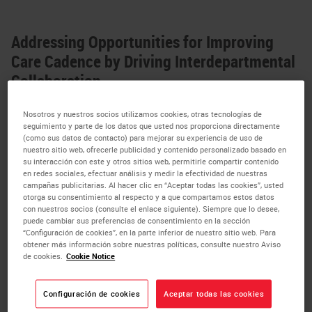
Addressing Opportunities for Improving
Care Cadence by Driving Interdepartmental
Collaboration
Kimberly J. Byrwa-Neff
,
RN, BA, CPHQ
Nosotros y nuestros socios utilizamos cookies, otras tecnologías de
seguimiento y parte de los datos que usted nos proporciona directamente
Wendi Waugh
,
R.T. (R)(T) CMD CTR BS
(como sus datos de contacto) para mejorar su experiencia de uso de
nuestro sitio web, ofrecerle publicidad y contenido personalizado basado en
Rhondalyn Bomkamp
,
RN, BSN, MBA
su interacción con este y otros sitios web, permitirle compartir contenido
en redes sociales, efectuar análisis y medir la efectividad de nuestras
campañas publicitarias. Al hacer clic en “Aceptar todas las cookies”, usted
Southern Ohio Medical Center (SOMC) is a
otorga su consentimiento al respecto y a que compartamos estos datos
con nuestros socios (consulte el enlace siguiente). Siempre que lo desee,
community hospital in Portsmouth, Ohio.
puede cambiar sus preferencias de consentimiento en la sección
Review of data pertaining to breast care
“Configuración de cookies”, en la parte inferior de nuestro sitio web. Para
obtener más información sobre nuestras políticas, consulte nuestro Aviso
delivery demonstrated opportunities for
de cookies.
Cookie Notice
improvement. Analysis of the cadence of care
Configuración de cookies
Aceptar todas las cookies
processes across departments demonstrated