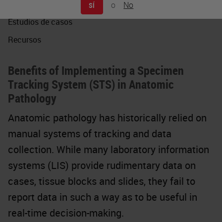
Seminarios web
o
No
SÍ
Estudios de casos
Recursos
Benefits of Implementing a Specimen
Tracking System (STS) in Anatomic
Pathology
Anatomic pathology has historically relied on
manual systems of tracking and data
collection. While many laboratory information
systems (LIS) provide rudimentary data on
cases, tissue blocks and slides, they fail to
report data in such a way as to be useful in
real-time decision-making.