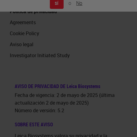
Pie de imprenta
o
No
SÍ
Política de privacidad
Agreements
Cookie Policy
Aviso legal
Investigator Initiated Study
AVISO DE PRIVACIDAD DE
Leica Biosystems
Fecha de vigencia: 2 de mayo de 2025 (última
actualización 2 de mayo de 2025)
Número de versión:
5.2
SOBRE ESTE AVISO
Leica Biosystems
valora su privacidad y la