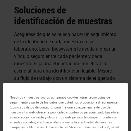
Soluciones de
identificación de muestras
Asegúrese de que se pueda hacer un seguimiento
de la identidad de cada muestra en su
laboratorio. Leica Biosystems le ayuda a crear un
vínculo seguro entre cada paciente y cada
muestra. Elija una etiquetadora con eficacia
esencial para una identificación legible. Mejore
su flujo de trabajo con un sistema de etiquetado
de muestras personalizado.
Nosotros y nuestros socios utilizamos cookies, otras tecnologías de
seguimiento y parte de los datos que usted nos proporciona directamente
(como sus datos de contacto) para mejorar su experiencia de uso de
nuestro sitio web, ofrecerle publicidad y contenido personalizado basado en
su interacción con este y otros sitios web, permitirle compartir contenido
en redes sociales, efectuar análisis y medir la efectividad de nuestras
campañas publicitarias. Al hacer clic en “Aceptar todas las cookies”, usted