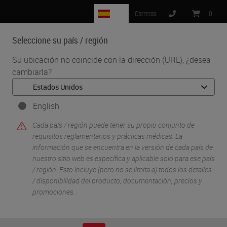
ES
Carreras
:
0
Seleccione su país / región
MENU
Su ubicación no coincide con la dirección (URL), ¿desea
cambiarla?
English
Cada país / región puede tener su propio conjunto de
requisitos reglamentarios y prácticas médicas. La
información que se encuentra en la versión de cada país de
nuestro sitio web es específica y aplicable solo para ese país
•
•
Inicio
Soluciones de histología
Identificación de muestras
/ región. Esto incluye (pero no se limita a) todos los detalles
/ disponibilidad del producto, documentación, precios y
promociones.
Identificación de