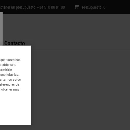
btener un presupuesto: +34 518 88 81 80
Presupuesto
:
0
Contacto
 que usted nos
 sitio web,
ermitirle
publicitarias.
mpartamos estos
eferencias de
ra obtener más