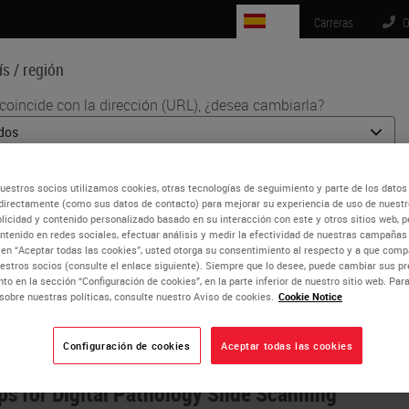
ES
Carreras
O
s / región
coincide con la dirección (URL), ¿desea cambiarla?
Ciencias de la vida
Formación
Soporte
uestros socios utilizamos cookies, otras tecnologías de seguimiento y parte de los datos
región puede tener su propio conjunto de requisitos reglamentarios y
directamente (como sus datos de contacto) para mejorar su experiencia de uso de nuestro
dicas. La información que se encuentra en la versión de cada país de
blicidad y contenido personalizado basado en su interacción con este y otros sitios web, p
ntenido en redes sociales, efectuar análisis y medir la efectividad de nuestras campañas 
 web es específica y aplicable solo para ese país / región. Esto incluye
c en “Aceptar todas las cookies”, usted otorga su consentimiento al respecto y a que co
imita a) todos los detalles / disponibilidad del producto, documentación,
estros socios (consulte el enlace siguiente). Siempre que lo desee, puede cambiar sus pr
omociones.
to en la sección “Configuración de cookies”, en la parte inferior de nuestro sitio web. Pa
sobre nuestras políticas, consulte nuestro Aviso de cookies.
Cookie Notice
actices for Better Digital Image Quality
Configuración de cookies
Aceptar todas las cookies
o
No
SÍ
ps for Digital Pathology Slide Scanning