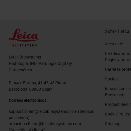
Sobre Leica
Acerca de
Certifications
Leica Biosystems
Registrations
Histología, IHQ, Patología Digitaly
Carreras prof
Citogenética
Socios
Plaça d'Europa, 41-43, 4ª Planta
Innovación co
Barcelona, 08908 Spain
Biosystems
Correos electrónicos:
Product Secur
support.spain@leicabiosystems.com
(Servicio
Cookie Policy
post venta)
Sitemap
atencion.cliente@leicabiosystems.com
(Atención al cliente)