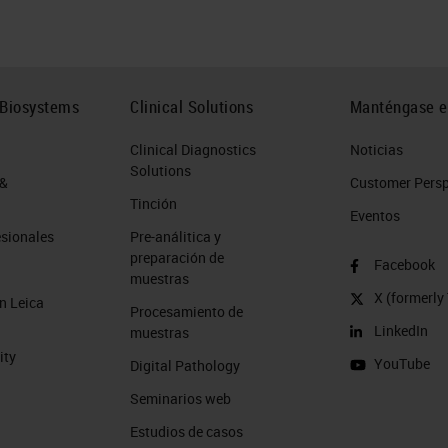
 Biosystems
Clinical Solutions
Manténgase e
Clinical Diagnostics
Noticias
Solutions
 &
Customer Perspe
Tinción
Eventos
esionales
Pre-análitica y
preparación de
Facebook
muestras
X (formerly 
n Leica
Procesamiento de
LinkedIn
muestras
ity
YouTube
Digital Pathology
Seminarios web
Estudios de casos