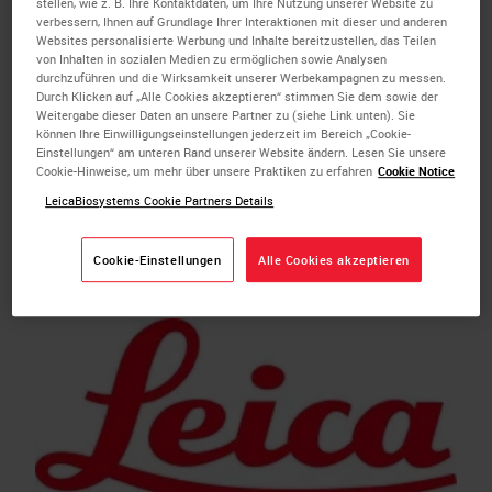
stellen, wie z. B. Ihre Kontaktdaten, um Ihre Nutzung unserer Website zu
available for clinical use on BOND-III and
verbessern, Ihnen auf Grundlage Ihrer Interaktionen mit dieser und anderen
Websites personalisierte Werbung und Inhalte bereitzustellen, das Teilen
BOND-MAX Immunohistochemistry
von Inhalten in sozialen Medien zu ermöglichen sowie Analysen
durchzuführen und die Wirksamkeit unserer Werbekampagnen zu messen.
(IHC) automated instruments.
Durch Klicken auf „Alle Cookies akzeptieren“ stimmen Sie dem sowie der
Weitergabe dieser Daten an unsere Partner zu (siehe Link unten). Sie
NEWCASTLE, UK – Leica Biosystems
können Ihre Einwilligungseinstellungen jederzeit im Bereich „Cookie-
today announced the US Food and Drug
Einstellungen“ am unteren Rand unserer Website ändern. Lesen Sie unsere
Cookie-Hinweise, um mehr über unsere Praktiken zu erfahren
Cookie Notice
Administration (FDA) 510(k) clearance
LeicaBiosystems Cookie Partners Details
of the BOND MMR Antibody Panel,
providing customers…
Cookie-Einstellungen
Alle Cookies akzeptieren