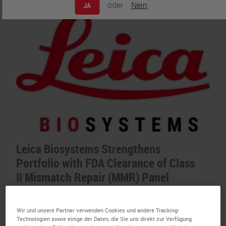
oder
Nein
JA
Leica Biosystems Strengthens
Portfolio with FDA Clearance of Class
II Mismatch Repair (MMR) Panel
Published:
3 April 2023
Wir und unsere Partner verwenden Cookies und andere Tracking-
The BOND MMR Antibody Panel is now
Technologien sowie einige der Daten, die Sie uns direkt zur Verfügung