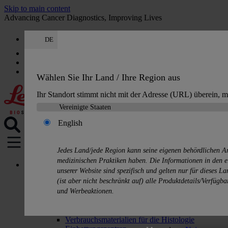
Skip to main content
Advancing Cancer Diagnostics, Improving Lives
DE
Karriere
Angebot erhalten: +49 644 198 89005
Angebot
:
0
Wählen Sie Ihr Land / Ihre Region aus
Ihr Standort stimmt nicht mit der Adresse (URL) überein, 
English
MENU
Jedes Land/jede Region kann seine eigenen behördlichen A
medizinischen Praktiken haben. Die Informationen in den 
Produkte
unserer Website sind spezifisch und gelten nur für dieses L
Lösungen für die Histologie
(ist aber nicht beschränkt auf) alle Produktdetails/Verfügb
Gewebeinfiltrationsautomaten
und Werbeaktionen.
Färbe- & Eindeckautomaten
Mikrotome
Kryostate
Verbrauchsmaterialien für die Histologie