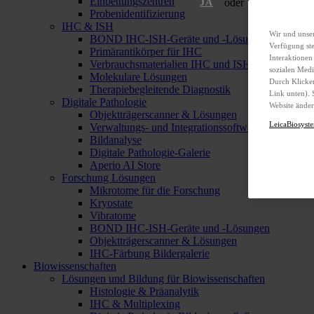
Einbettungszentren
oder
Nein
JA
Probenidentifizierung
IHC & ISH
Wir und unser
BOND IHC-ISH-Geräte und -Lösungen
Verfügung ste
Primärantikörper für IHC
Interaktionen
Verbrauchsmaterialien IHC und ISH
sozialen Med
Molekulare Lösungen
Durch Klicken
Therapiebegleitende Diagnostik
Link unten). 
Digitale Pathologie
Website änder
Objektträgerscanner & Lösungen
LeicaBiosyste
Verwaltungs- und Integrationssoftware
Bildanalyse
Digitale Pathologie-Galerie
Aperio AI Store
Forschung Lösungen
Mikrotome für die Forschung
Kryostate
Vibratome
BOND IHC-ISH-Geräte und -Lösungen
Objektträgerscanner & Lösungen
IHC-Färbung Bildergalerie
Biowissenschaften
Lösungen und Bildung für Biowissenschaften
Histologie & Präanalytik
IHC & Multiplexing