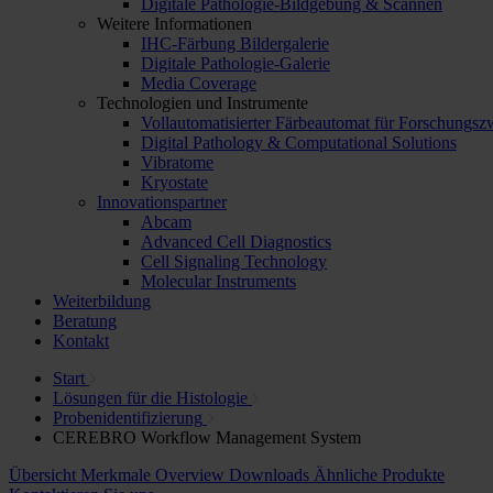
Digitale Pathologie-Bildgebung & Scannen
Weitere Informationen
IHC-Färbung Bildergalerie
Digitale Pathologie-Galerie
Media Coverage
Technologien und Instrumente
Vollautomatisierter Färbeautomat für Forschungs
Digital Pathology & Computational Solutions
Vibratome
Kryostate
Innovationspartner
Abcam
Advanced Cell Diagnostics
Cell Signaling Technology
Molecular Instruments
Weiterbildung
Beratung
Kontakt
Start
Lösungen für die Histologie
Probenidentifizierung
CEREBRO Workflow Management System
Übersicht
Merkmale
Overview
Downloads
Ähnliche Produkte