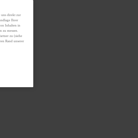
 uns direkt zur
undlage Ihrer
von Inhalten in
n zu messen.
artner zu (siehe
eren Rand unserer