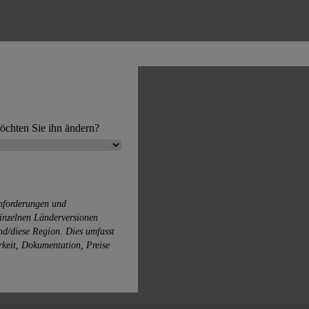
möchten Sie ihn ändern?
nforderungen und
einzelnen Länderversionen
and/diese Region. Dies umfasst
arkeit, Dokumentation, Preise