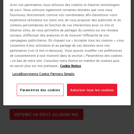
d’autres, peut être appelé à maintenir ou
Avec nos partenaires, nous utilisons des cookies et d’autres technologies
de suivi. Nous utilisons également certaines données que vous nous
même à améliorer son niveau de
fournissez directement, comme vos coordonnées, afin d’améliorer votre
expérience utilisateur sur notre site, de vous proposer des publicités et du
performance et de qualité avec les mêmes
contenu personnalisés en fonction de vos interactions avec ce site et
d’autres sites, de vous permettre de partager du contenu sur les réseaux
ressources, voire moins. Nos accords de
sociaux, d’effectuer des analyses et de mesurer l’efficacité de nos
service, exécutés par le biais d’ingénieurs
campagnes publicitaires. En cliquant sur « Accepter tous les cookies », vous
consentez à leur utilisation et au partage de ces données avec nos
de service sur site certifiés Leica
partenaires (voir le lien ci-dessous). Vous pouvez modifier vos préférences
de consentement à tout moment dans la section « Paramètres des cookies
Biosystems, vous assurent les meilleures
» en bas de notre site. Consultez notre Notice en matière de cookies pour
en savoir plus sur nos pratiques.
Cookie Notice
performances, une prédictibilité, un coût
LeicaBiosystems Cookie Partners Details
d’exploitation fixe, un service prioritaire
pour votre laboratoire et la tranquillité
Paramètres des cookies
Autoriser tous les cookies
d’esprit.
OBTENEZ UN DEVIS AUJOURD’HUI