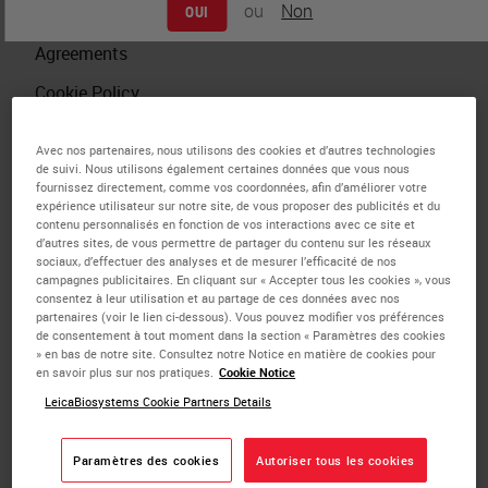
ou
Non
OUI
Politique de confidentialité
Agreements
Cookie Policy
California: Do Not Sell My Data
Avec nos partenaires, nous utilisons des cookies et d’autres technologies
Mentions légales
de suivi. Nous utilisons également certaines données que vous nous
fournissez directement, comme vos coordonnées, afin d’améliorer votre
expérience utilisateur sur notre site, de vous proposer des publicités et du
Investigator Initiated Study
contenu personnalisés en fonction de vos interactions avec ce site et
d’autres sites, de vous permettre de partager du contenu sur les réseaux
sociaux, d’effectuer des analyses et de mesurer l’efficacité de nos
campagnes publicitaires. En cliquant sur « Accepter tous les cookies », vous
consentez à leur utilisation et au partage de ces données avec nos
partenaires (voir le lien ci-dessous). Vous pouvez modifier vos préférences
Siège social international
de consentement à tout moment dans la section « Paramètres des cookies
» en bas de notre site. Consultez notre Notice en matière de cookies pour
en savoir plus sur nos pratiques.
Cookie Notice
Leica Biosystems Nussloch GmbH
LeicaBiosystems Cookie Partners Details
Heidelberger Straße 17-19 69226 Nussloch
(Allemagne)
Paramètres des cookies
Autoriser tous les cookies