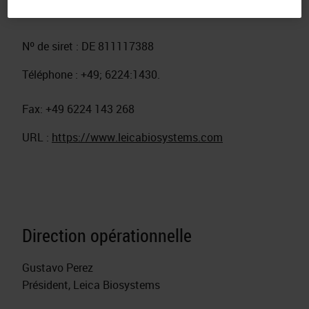
Numéro d'enregistrement : HRB 333205
Nº de siret : DE 811117388
Téléphone : +49; 6224:1430.
Fax: +49 6224 143 268
URL :
https://www.leicabiosystems.com
Direction opérationnelle
Gustavo Perez
Président, Leica Biosystems