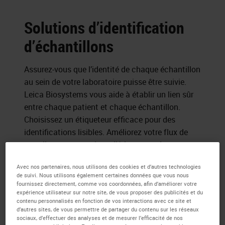
Solutions d’identification
d’échantillons
Assurez-vous que l’identité de chaque échantillon
au sein de votre laboratoire puisse être suivie.
Leica Biosystems vous aide à établir un lien sûr
entre chaque patient et chaque échantillon.
Choisissez un étiqueteur efficace pour des
identifications lisibles. Améliorez votre flux de
travail avec un système d’étiquetage des
échantillons sur mesure.
Avec nos partenaires, nous utilisons des cookies et d’autres technologies
de suivi. Nous utilisons également certaines données que vous nous
fournissez directement, comme vos coordonnées, afin d’améliorer votre
expérience utilisateur sur notre site, de vous proposer des publicités et du
contenu personnalisés en fonction de vos interactions avec ce site et
d’autres sites, de vous permettre de partager du contenu sur les réseaux
sociaux, d’effectuer des analyses et de mesurer l’efficacité de nos