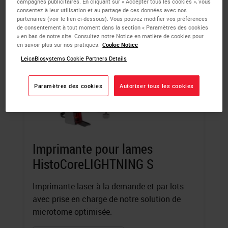
campagnes publicitaires. En cliquant sur « Accepter tous les cookies », vous
consentez à leur utilisation et au partage de ces données avec nos
partenaires (voir le lien ci-dessous). Vous pouvez modifier vos préférences
de consentement à tout moment dans la section « Paramètres des cookies
» en bas de notre site. Consultez notre Notice en matière de cookies pour
en savoir plus sur nos pratiques.
Cookie Notice
LeicaBiosystems Cookie Partners Details
Paramètres des cookies
Autoriser tous les cookies
Imprimante pour lames
HistoCoreLIGHTNING S
Imprimante laser à la demande et par lots
avec prise en charge de notre solution de
microtome optimisée.