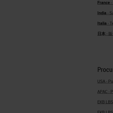
France
-
India
- S
Italia
- T
日本
- 
Procu
USA - P
APAC - 
EKB LBS
EKB LBS