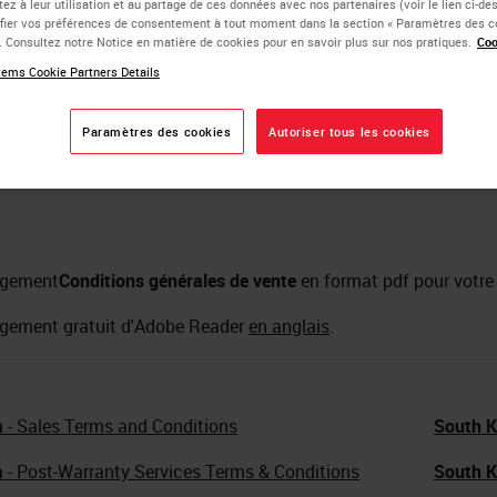
ez à leur utilisation et au partage de ces données avec nos partenaires (voir le lien ci-d
ier vos préférences de consentement à tout moment dans la section « Paramètres des c
e. Consultez notre Notice en matière de cookies pour en savoir plus sur nos pratiques.
Coo
ems Cookie Partners Details
Paramètres des cookies
Autoriser tous les cookies
rgement
Conditions générales de vente
en format pdf pour votre
gement gratuit d'Adobe Reader
en anglais
.
a
- Sales Terms and Conditions
South K
a
- Post-Warranty Services Terms & Conditions
South K