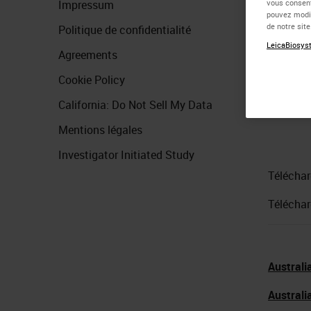
Impressum
vous consent
pouvez modif
de notre sit
Politique de confidentialité
LeicaBiosyst
Agreements
Cookie Policy
California: Do Not Sell My Data
Mentions légales
Investigator Initiated Study
Télécha
Téléchar
Australi
Australi