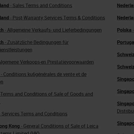
land
- Sales Terms and Conditions
Nederla
land
- Post-Warranty Services Terms & Conditions
Nederla
ch
- Allgemeine Verkaufs- und Lieferbedingungen
Polska
-
ch
- Zusätzliche Bedingungen für
Portuga
ienstleistungen
Schwei
Algemene Verkoops-en Prestatievoorwaarden
Schwei
- Conditions ku6générales de vente et de
Singapo
on
Singapo
-Terms and Conditions of Sale of Goods and
s
Singapo
Distribu
- Services Terms and Conditions
Singapo
Hong Kong
- General Conditions of Sale of Leica
stems Limited (HK)