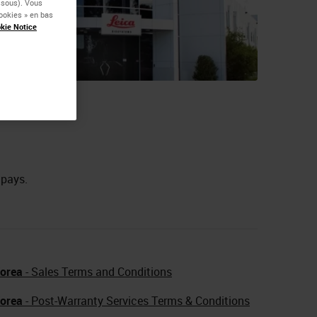
essous). Vous
ookies » en bas
kie Notice
 pays.
orea
- Sales Terms and Conditions
orea
- Post-Warranty Services Terms & Conditions