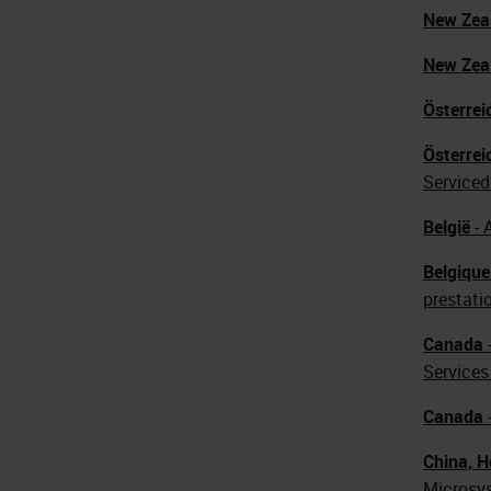
New Zea
New Zea
Österrei
Österrei
Serviced
België
- 
Belgique
prestati
Canada
Service
Canada
China, 
Microsy