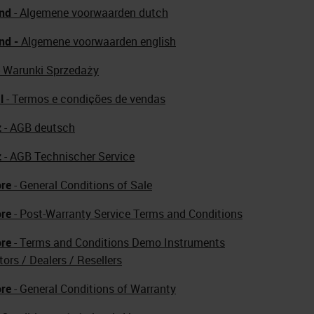
nd
- Algemene voorwaarden dutch
nd -
Algemene voorwaarden english
 Warunki Sprzedaży
l
- Termos e condições de vendas
z
- AGB deutsch
z
- AGB Technischer Service
re
- General Conditions of Sale
re
- Post-Warranty Service Terms and Conditions
re
- Terms and Conditions Demo Instruments
tors / Dealers / Resellers
re
- General Conditions of Warranty