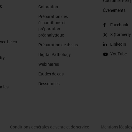
Customer Perspe
 &
Coloration
Événements
Préparation des
échantillons et
Facebook
préparation
X (formerly 
préanalytique
avec Leica
LinkedIn
Préparation de tissus
YouTube
Digital Pathology
ity
Webinaires
Études de cas
Ressources
r les
Conditions générales de vente et de service
Mentions légale