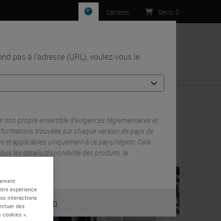
Carrières
Devis
:
0
n
d pas à l'adresse (URL), voulez-vous le
Contact
r son propre ensemble d'exigences réglementaires et
informations trouvées sur chaque version de pays de
es et applicables uniquement à ce pays/région. Cela
 tous les détails/disponibilité des produits, la
s promotions.
alement
otre expérience
vos interactions
ou
Non
OUI
fectuer des
 cookies »,