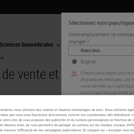
Sélectionnez votre pays/régio
Votre emplacement ne correspon
changer ?
Sciences biomédicales
Formation
Assistance
ce
English
de vente et de service
Chaque pays/région peut avoi
de pratiques médicales. Les 
notre site Web sont spécifiqu
inclut (mais n'est pas limité à)
documentation, les prix et le
tenaires, nous utilisons des cookies et d’autres technologies de suivi. Nous utilisons ég
nnées que vous nous fournissez directement, comme vos coordonnées, afin d’améliorer v
sur notre site, de vous proposer des publicités et du contenu personnalisés en fonction de 
 et d’autres sites, de vous permettre de partager du contenu sur les réseaux sociaux, d’ef
de mesurer l’efficacité de nos campagnes publicitaires. En cliquant sur « Accepter tous les