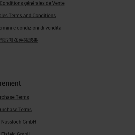
 Conditions générales de Vente
ales Terms and Conditions
ermini e condizioni di vendita
販売取引条件確認書
rement
urchase Terms
Purchase Terms
 Nussloch GmbH
 Eisfeld GmbH