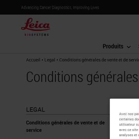
Advancing Cancer Diagnostics, Improving Lives
Produits
•
•
Accueil
Legal
Conditions générales de vente et de servi
Conditions générales 
LEGAL
Avec nos par
certaines do
Conditions générales de vente et de
utilisateur 
service
avec ce site
analyses et 