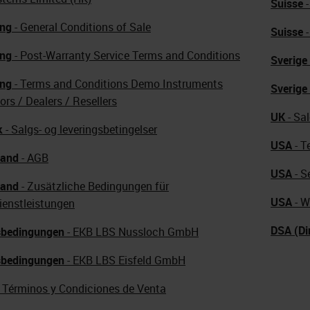
Suisse
ng
- General Conditions of Sale
Suisse
-
ng
- Post-Warranty Service Terms and Conditions
Sverige
ng
- Terms and Conditions Demo Instruments
Sverige
ors / Dealers / Resellers
UK
- Sa
k
- Salgs- og leveringsbetingelser
USA
- T
land
- AGB
USA
- S
land
- Zusätzliche Bedingungen für
USA
- W
ienstleistungen
DSA (Di
sbedingungen
- EKB LBS Nussloch GmbH
sbedingungen
- EKB LBS Eisfeld GmbH
- Términos y Condiciones de Venta