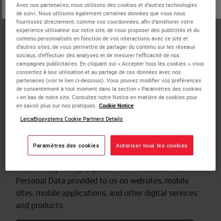
ou
Non
OUI
Avec nos partenaires, nous utilisons des cookies et d’autres technologies
Politique de confidentialité
de suivi. Nous utilisons également certaines données que vous nous
fournissez directement, comme vos coordonnées, afin d’améliorer votre
Agreements
expérience utilisateur sur notre site, de vous proposer des publicités et du
contenu personnalisés en fonction de vos interactions avec ce site et
Cookie Policy
d’autres sites, de vous permettre de partager du contenu sur les réseaux
sociaux, d’effectuer des analyses et de mesurer l’efficacité de nos
California: Do Not Sell My Data
campagnes publicitaires. En cliquant sur « Accepter tous les cookies », vous
consentez à leur utilisation et au partage de ces données avec nos
Mentions légales
partenaires (voir le lien ci-dessous). Vous pouvez modifier vos préférences
de consentement à tout moment dans la section « Paramètres des cookies
Investigator Initiated Study
» en bas de notre site. Consultez notre Notice en matière de cookies pour
en savoir plus sur nos pratiques.
Cookie Notice
LeicaBiosystems Cookie Partners Details
Data Processing Agreement
Paramètres des cookies
Autoriser tous les cookies
This Privacy Policy explains how we handle the
Personal Data provided to us on websites, mobile
sites, mobile applications, and other digital services
and products