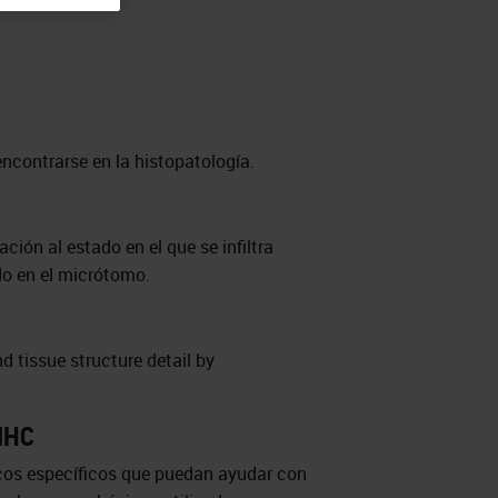
ncontrarse en la histopatología.
ción al estado en el que se infiltra
do en el micrótomo.
nd tissue structure detail by
 IHC
icos específicos que puedan ayudar con