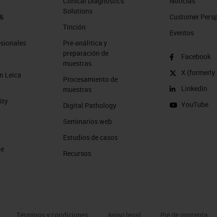
Clinical Diagnostics
Noticias
Solutions
 &
Customer Perspe
Tinción
Eventos
esionales
Pre-análitica y
preparación de
Facebook
muestras
X (formerly 
n Leica
Procesamiento de
LinkedIn
muestras
ity
YouTube
Digital Pathology
Seminarios web
Estudios de casos
de
Recursos
Términos y condiciones
Aviso legal
Pie de imprenta