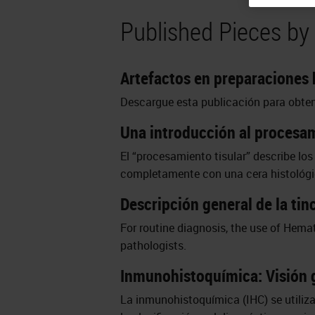
Published Pieces by 
Artefactos en preparaciones h
Descargue esta publicación para obten
Una introducción al procesa
El “procesamiento tisular” describe los 
completamente con una cera histológic
Descripción general de la ti
For routine diagnosis, the use of Hemato
pathologists.
Inmunohistoquímica: Visión g
La inmunohistoquímica (IHC) se utiliz