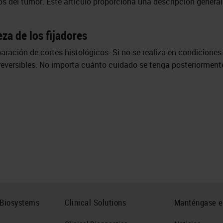
sos del tumor. Este artículo proporciona una descripción genera
eza de los fijadores
paración de cortes histológicos. Si no se realiza en condiciones 
reversibles. No importa cuánto cuidado se tenga posteriormente 
 Biosystems
Clinical Solutions
Manténgase e