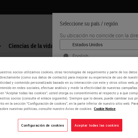
Seleccione su país / región
Su ubicación no coincide con la dir
Ciencias de la vida
Formación
Soporte
English
Cada país / región puede tener su p
rey Rolls
uestros socios utilizamos cookies, otras tecnologías de seguimiento y parte de los datos
prácticas médicas. La información q
directamente (como sus datos de contacto) para mejorar su experiencia de uso de nuestro
nuestro sitio web es específica y apl
blicidad y contenido personalizado basado en su interacción con este y otros sitios web, p
, FAIMS
(pero no se limita a) todos los deta
ntenido en redes sociales, efectuar análisis y medir la efectividad de nuestras campañas 
c en “Aceptar todas las cookies”, usted otorga su consentimiento al respecto y a que co
precios y promociones.
olls is a Histology Consultant with decades of experience in the
estros socios (consulte el enlace siguiente). Siempre que lo desee, puede cambiar sus pr
to en la sección “Configuración de cookies”, en la parte inferior de nuestro sitio web. Pa
ology in the Department of Laboratory Medicine, RMIT Universit
sobre nuestras políticas, consulte nuestro Aviso de cookies.
Cookie Notice
SÍ
Configuración de cookies
Aceptar todas las cookies