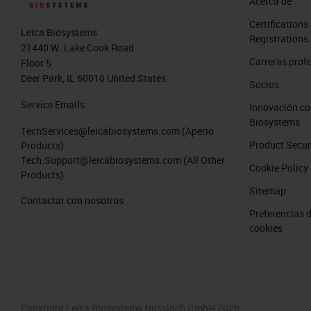
Acerca de
Certifications
Leica Biosystems
Registrations
21440 W. Lake Cook Road
Carreras prof
Floor 5
Deer Park, IL 60010 United States
Socios
Service Emails:
Innovación co
Biosystems
TechServices@leicabiosystems.com
(Aperio
Product Secur
Products)
Tech.Support@leicabiosystems.com
(All Other
Cookie Policy
Products)
Sitemap
Contactar con nosotros
Preferencias 
cookies
Copyright Leica Biosystems Nussloch GmbH 2026