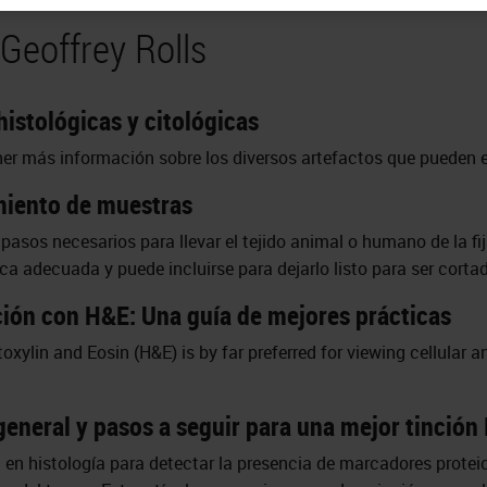
Geoffrey Rolls
istológicas y citológicas
er más información sobre los diversos artefactos que pueden e
miento de muestras
pasos necesarios para llevar el tejido animal o humano de la fija
a adecuada y puede incluirse para dejarlo listo para ser corta
nción con H&E: Una guía de mejores prácticas
xylin and Eosin (H&E) is by far preferred for viewing cellular a
eneral y pasos a seguir para una mejor tinción
a en histología para detectar la presencia de marcadores prote