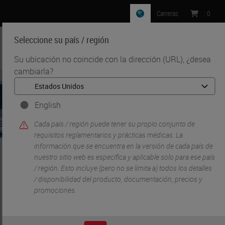
Carreras
:
0
Seleccione su país / región
MENU
Su ubicación no coincide con la dirección (URL), ¿desea
cambiarla?
English
Cada país / región puede tener su propio conjunto de
requisitos reglamentarios y prácticas médicas. La
información que se encuentra en la versión de cada país de
nuestro sitio web es específica y aplicable solo para ese país
•
Inicio
Servicio y soporte
/ región. Esto incluye (pero no se limita a) todos los detalles
/ disponibilidad del producto, documentación, precios y
promociones.
Servicio y soporte