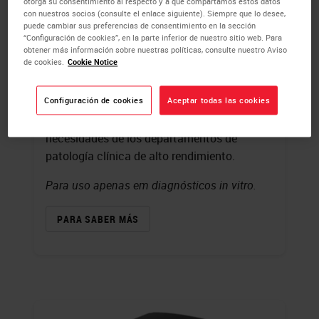
otorga su consentimiento al respecto y a que compartamos estos datos
con nuestros socios (consulte el enlace siguiente). Siempre que lo desee,
puede cambiar sus preferencias de consentimiento en la sección
Aperio GT 450 DX
“Configuración de cookies”, en la parte inferior de nuestro sitio web. Para
obtener más información sobre nuestras políticas, consulte nuestro Aviso
de cookies.
Cookie Notice
Con una capacidad de 450 preparaciones,
calidad de imagen de diagnóstico
y escaneado rápido, el escáner Aperio GT
Configuración de cookies
Aceptar todas las cookies
450 DX está optimizado para las
necesidades de los departamentos de
patología clínica de alto rendimiento.
Para uso apenas em diagnósticos in vitro.
PARA SABER MÁS