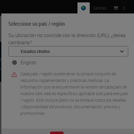
Carreras
:
0
Seleccione su país / región
MENU
Su ubicación no coincide con la dirección (URL), ¿desea
cambiarla?
English
Cada país / región puede tener su propio conjunto de
requisitos reglamentarios y prácticas médicas. La
información que se encuentra en la versión de cada país de
nuestro sitio web es específica y aplicable solo para ese país
•
•
Inicio
Patología digital
/ región. Esto incluye (pero no se limita a) todos los detalles
Soluciones de escaneado: escáneres Aperio para
/ disponibilidad del producto, documentación, precios y
preparaciones de patología digital
promociones.