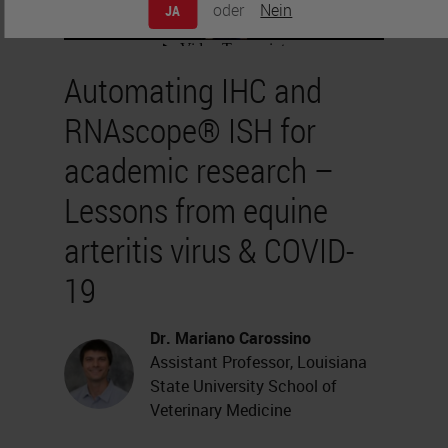
oder
Nein
JA
Automating IHC and
RNAscope® ISH for
academic research –
Lessons from equine
arteritis virus & COVID-
19
Dr. Mariano Carossino
Assistant Professor, Louisiana
State University School of
Veterinary Medicine