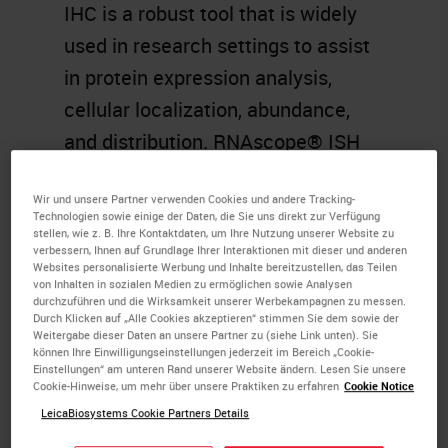
IHC is a robust tool that is widely
used in research settings to assist
in protein expression analysis,
cellular localization, abundance,
and distribution. RNAscope® ISH
has revolutionized the way we
Wir und unsere Partner verwenden Cookies und andere Tracking-
perform RNA in situ hybridization,
Technologien sowie einige der Daten, die Sie uns direkt zur Verfügung
facilitating detection of nearly any
stellen, wie z. B. Ihre Kontaktdaten, um Ihre Nutzung unserer Website zu
verbessern, Ihnen auf Grundlage Ihrer Interaktionen mit dieser und anderen
RNA in any tissue type. This
Websites personalisierte Werbung und Inhalte bereitzustellen, das Teilen
von Inhalten in sozialen Medien zu ermöglichen sowie Analysen
methodology has become very
durchzuführen und die Wirksamkeit unserer Werbekampagnen zu messen.
Durch Klicken auf „Alle Cookies akzeptieren“ stimmen Sie dem sowie der
popular among research
Weitergabe dieser Daten an unsere Partner zu (siehe Link unten). Sie
können Ihre Einwilligungseinstellungen jederzeit im Bereich „Cookie-
laboratories across the world. The
Einstellungen“ am unteren Rand unserer Website ändern. Lesen Sie unsere
Cookie-Hinweise, um mehr über unsere Praktiken zu erfahren
Cookie Notice
overall objective of this webinar is
LeicaBiosystems Cookie Partners Details
to introduce the attendees to the