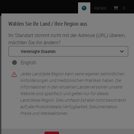
Karriere
:
0
Wählen Sie Ihr Land / Ihre Region aus
MENU
Ihr Standort stimmt nicht mit der Adresse (URL) überein,
möchten Sie ihn ändern?
•
•
Start
Life Sciences And Research Solutions
•
IHC & Multiplexing
Automating IHC and RNAscope® ISH for academic research –
English
Lessons from equine arteritis virus & COVID-19
Jedes Land/jede Region kann seine eigenen behördlichen
Anforderungen und medizinischen Praktiken haben. Die
Informationen in den einzelnen Länderversionen unserer
Website sind spezifisch und gelten nur für dieses
Land/diese Region. Dies umfasst (ist aber nicht beschränkt
auf) alle Produktdetails/Verfügbarkeit, Dokumentation,
Preise und Werbeaktionen.