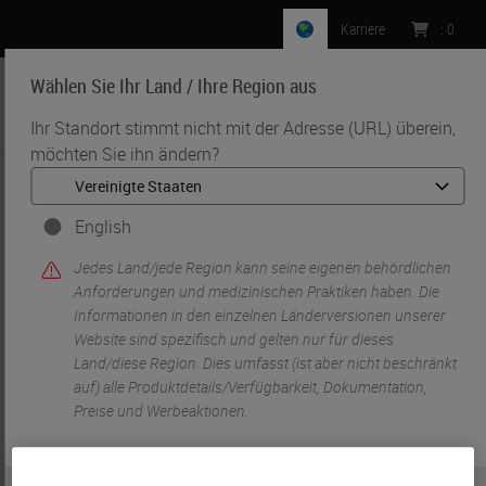
Karriere
:
0
Wählen Sie Ihr Land / Ihre Region aus
MENU
Ihr Standort stimmt nicht mit der Adresse (URL) überein,
möchten Sie ihn ändern?
•
•
Start
Knowledge Pathway
Sylvia Asa
English
Jedes Land/jede Region kann seine eigenen behördlichen
Anforderungen und medizinischen Praktiken haben. Die
Informationen in den einzelnen Länderversionen unserer
Website sind spezifisch und gelten nur für dieses
Land/diese Region. Dies umfasst (ist aber nicht beschränkt
auf) alle Produktdetails/Verfügbarkeit, Dokumentation,
Preise und Werbeaktionen.
Sylvia Asa
MD, PhD