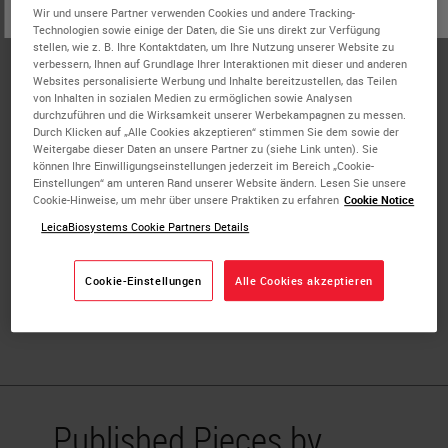
oder
Nein
JA
Wir und unsere Partner verwenden Cookies und andere Tracking-
Dr. Asa is the Professor of Pathology at Case Western
Technologien sowie einige der Daten, die Sie uns direkt zur Verfügung
Reserve University and a former Endocrine Pathologist
stellen, wie z. B. Ihre Kontaktdaten, um Ihre Nutzung unserer Website zu
verbessern, Ihnen auf Grundlage Ihrer Interaktionen mit dieser und anderen
and Professor in the Department of Laboratory Medicine
Websites personalisierte Werbung und Inhalte bereitzustellen, das Teilen
and Pathobiology at the University of Toronto. A Clinician-
von Inhalten in sozialen Medien zu ermöglichen sowie Analysen
durchzuführen und die Wirksamkeit unserer Werbekampagnen zu messen.
Scientist with a focus on Endocrine Pathology, her
Durch Klicken auf „Alle Cookies akzeptieren“ stimmen Sie dem sowie der
research aims to identify the basis for development of
Weitergabe dieser Daten an unsere Partner zu (siehe Link unten). Sie
können Ihre Einwilligungseinstellungen jederzeit im Bereich „Cookie-
endocrine tumors, to improve diagnostic tests and to
Einstellungen“ am unteren Rand unserer Website ändern. Lesen Sie unsere
identify targets for therapy of those diseases. Dr. Asa has
Cookie-Hinweise, um mehr über unsere Praktiken zu erfahren
Cookie Notice
published over 450 scientific articles, written five books,
LeicaBiosystems Cookie Partners Details
co-edited five books and contributed more than 100 book
chapters on endocrine pathology. She serves on numerous
Cookie-Einstellungen
Alle Cookies akzeptieren
editorial boards of scientific journals and has given over
275 invited lectures.
Published Pieces by