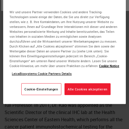
oder
Nein
JA
Dr. Kenneth Kao has over 45 publications including book
Wir und unsere Partner verwenden Cookies und andere Tracking-
chapters in the peer-reviewed literature as well as a patent
Technologien sowie einige der Daten, die Sie uns direkt zur Verfügung
for cancer detection. Dr. Kao’s recent research is focused
stellen, wie z. B. Ihre Kontaktdaten, um Ihre Nutzung unserer Website zu
verbessern, Ihnen auf Grundlage Ihrer Interaktionen mit dieser und anderen
on the effects of hormones on the initiation of prostate
Websites personalisierte Werbung und Inhalte bereitzustellen, das Teilen
cancer.
von Inhalten in sozialen Medien zu ermöglichen sowie Analysen
durchzuführen und die Wirksamkeit unserer Werbekampagnen zu messen.
Durch Klicken auf „Alle Cookies akzeptieren“ stimmen Sie dem sowie der
Dr. Kao received his education and training in
Weitergabe dieser Daten an unsere Partner zu (siehe Link unten). Sie
developmental biology from the University of Toronto, and
können Ihre Einwilligungseinstellungen jederzeit im Bereich „Cookie-
the Marine Biological Laboratory in Woods Hole, MA. He
Einstellungen“ am unteren Rand unserer Website ändern. Lesen Sie unsere
Cookie-Hinweise, um mehr über unsere Praktiken zu erfahren
Cookie Notice
received an MRC postdoctoral fellowship at the University
LeicaBiosystems Cookie Partners Details
of Cambridge, U.K. and subsequently completed an NCIC
fellowship at the Mount Sinai Hospital in Toronto. In 1993,
Cookie-Einstellungen
Alle Cookies akzeptieren
he was recruited to the Terry Fox Cancer Research Labs of
Faculty of Medicine at Memorial University, where he is a
full Professor. In 2011, Dr. Kao was appointed as the
Scientific Director of the clinical IHC lab at the Health
Sciences Center of Eastern Health, which performs all the
cancer patient immunohistochemical testing for the