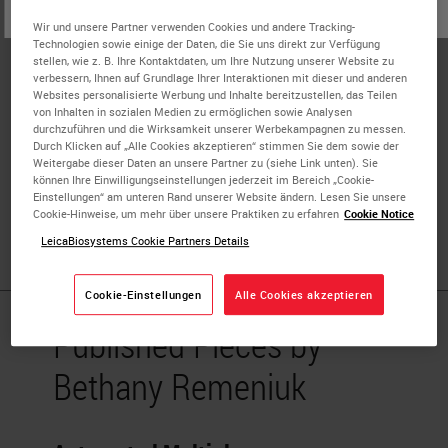
oder
Nein
JA
Biosciences, Inc.
Wir und unsere Partner verwenden Cookies und andere Tracking-
Technologien sowie einige der Daten, die Sie uns direkt zur Verfügung
Bethany Remeniuk is a Research Scientist with extensive
stellen, wie z. B. Ihre Kontaktdaten, um Ihre Nutzung unserer Website zu
working knowledge and diverse skillsets in the fields of
verbessern, Ihnen auf Grundlage Ihrer Interaktionen mit dieser und anderen
Websites personalisierte Werbung und Inhalte bereitzustellen, das Teilen
cancer biology, medical pharmacology, and neurobiology.
von Inhalten in sozialen Medien zu ermöglichen sowie Analysen
Accomplished in the development, design, and execution
durchzuführen und die Wirksamkeit unserer Werbekampagnen zu messen.
Durch Klicken auf „Alle Cookies akzeptieren“ stimmen Sie dem sowie der
of both clinical and preclinical studies with successful
Weitergabe dieser Daten an unsere Partner zu (siehe Link unten). Sie
history of publications. Able to effectively collaborate
können Ihre Einwilligungseinstellungen jederzeit im Bereich „Cookie-
Einstellungen“ am unteren Rand unserer Website ändern. Lesen Sie unsere
across different research specialties, both in academia
Cookie-Hinweise, um mehr über unsere Praktiken zu erfahren
Cookie Notice
and industry, to achieve work objectives
LeicaBiosystems Cookie Partners Details
Cookie-Einstellungen
Alle Cookies akzeptieren
Published Pieces by
Bethany Remeniuk