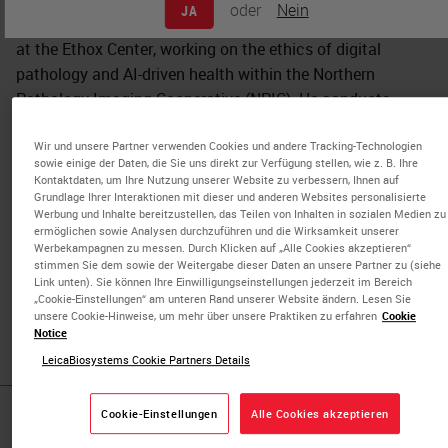
oder
Nein
JA
Francis Mckay is a medical anthropologist and researcher
at the Ethox Center, working on the ethics of digital
pathology and AI-driven health within the Northern
Pathology Imaging Cooperative (NPIC). He conducts
ethnographic research across West Yorkshire and
neighboring regions on the emergent ethical concerns
Wir und unsere Partner verwenden Cookies und andere Tracking-Technologien
sowie einige der Daten, die Sie uns direkt zur Verfügung stellen, wie z. B. Ihre
around the digitalization of health. From 2019 to 2020 he
Kontaktdaten, um Ihre Nutzung unserer Website zu verbessern, Ihnen auf
was a post-doctoral scholar at the Berkeley Center for
Grundlage Ihrer Interaktionen mit dieser und anderen Websites personalisierte
Werbung und Inhalte bereitzustellen, das Teilen von Inhalten in sozialen Medien zu
New Media and a research fellow for the Berggruen
ermöglichen sowie Analysen durchzuführen und die Wirksamkeit unserer
Institute's "Transformations of the Human" Project. From
Werbekampagnen zu messen. Durch Klicken auf „Alle Cookies akzeptieren“
stimmen Sie dem sowie der Weitergabe dieser Daten an unsere Partner zu (siehe
2016 to 2019 he was the Earl S Johnson Instructor in
Link unten). Sie können Ihre Einwilligungseinstellungen jederzeit im Bereich
Anthropology for the University of Chicago's Master of
„Cookie-Einstellungen“ am unteren Rand unserer Website ändern. Lesen Sie
unsere Cookie-Hinweise, um mehr über unsere Praktiken zu erfahren
Cookie
Arts Program in the Social Sciences.
Notice
LeicaBiosystems Cookie Partners Details
Cookie-Einstellungen
Alle Cookies akzeptieren
Published Pieces by