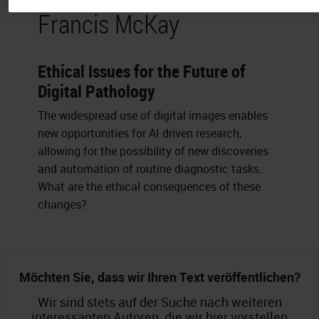
Francis McKay
Ethical Issues for the Future of
Digital Pathology
The widespread use of digital images enables
new opportunities for AI driven research,
allowing for the possibility of new discoveries
and automation of routine diagnostic tasks.
What are the ethical consequences of these
changes?
Möchten Sie, dass wir Ihren Text veröffentlichen?
Wir sind stets auf der Suche nach weiteren
interessanten Autoren, die wir hier vorstellen