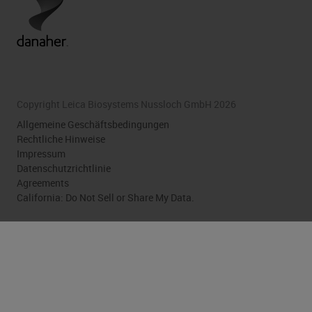
Copyright Leica Biosystems Nussloch GmbH 2026
Allgemeine Geschäftsbedingungen
Rechtliche Hinweise
Impressum
Datenschutzrichtlinie
Agreements
California: Do Not Sell or Share My Data.