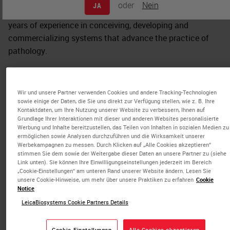
oder
Nein
JA
Colin White is an IVD industry veteran with more than 20
years of experience in conceiving, developing and
commercializing systems that advance the practice of
pathology.
Prior to his retirement in 2023, Colin was the Senior Vice
President and General Manager, Advanced Staining &
Wir und unsere Partner verwenden Cookies und andere Tracking-Technologien
Imaging at Leica Biosystems, a position he held since
sowie einige der Daten, die Sie uns direkt zur Verfügung stellen, wie z. B. Ihre
2015. Colin’s passion is innovation and motivating teams
Kontaktdaten, um Ihre Nutzung unserer Website zu verbessern, Ihnen auf
Grundlage Ihrer Interaktionen mit dieser und anderen Websites personalisierte
to develop solutions that advance patient care whilst also
Werbung und Inhalte bereitzustellen, das Teilen von Inhalten in sozialen Medien zu
meeting the needs of healthcare providers and regulating
ermöglichen sowie Analysen durchzuführen und die Wirksamkeit unserer
Werbekampagnen zu messen. Durch Klicken auf „Alle Cookies akzeptieren“
bodies.
stimmen Sie dem sowie der Weitergabe dieser Daten an unsere Partner zu (siehe
Link unten). Sie können Ihre Einwilligungseinstellungen jederzeit im Bereich
Early in his career, Colin spent about a decade with BHP, a
„Cookie-Einstellungen“ am unteren Rand unserer Website ändern. Lesen Sie
unsere Cookie-Hinweise, um mehr über unsere Praktiken zu erfahren
Cookie
global resources company. Colin has a PhD and
Notice
bachelor’s degree in chemical engineering from Monash
LeicaBiosystems Cookie Partners Details
University in Melbourne, Australia.
Cookie-Einstellungen
Alle Cookies akzeptieren