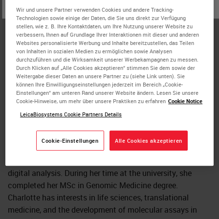
oder
Nein
JA
Biosystems
Wir und unsere Partner verwenden Cookies und andere Tracking-
Technologien sowie einige der Daten, die Sie uns direkt zur Verfügung
Charlotte Gray is an Applications Consultant at Leica
stellen, wie z. B. Ihre Kontaktdaten, um Ihre Nutzung unserer Website zu
verbessern, Ihnen auf Grundlage Ihrer Interaktionen mit dieser und anderen
Biosystems in the UK, specializing in advanced staining
Websites personalisierte Werbung und Inhalte bereitzustellen, das Teilen
with a particular interest in life science applications.
von Inhalten in sozialen Medien zu ermöglichen sowie Analysen
durchzuführen und die Wirksamkeit unserer Werbekampagnen zu messen.
Charlotte has a decade of experience after graduating
Durch Klicken auf „Alle Cookies akzeptieren“ stimmen Sie dem sowie der
from the University of Nottingham with a BSc (Hons)
Weitergabe dieser Daten an unsere Partner zu (siehe Link unten). Sie
können Ihre Einwilligungseinstellungen jederzeit im Bereich „Cookie-
Medical Science degree. She started her career as an
Einstellungen“ am unteren Rand unserer Website ändern. Lesen Sie unsere
HCPC registered Biomedical Scientist in the NHS working
Cookie-Hinweise, um mehr über unsere Praktiken zu erfahren
Cookie Notice
in Histology and was the lead for her trust’s involvement
LeicaBiosystems Cookie Partners Details
in the 100,000 Genomes Project. Charlotte then worked at
the University of Birmingham as Tissue Services Manager
Cookie-Einstellungen
Alle Cookies akzeptieren
and was responsible for managing a research Histology
lab, implementing multiplex IHC/ISH, and contributing to
digital analysis. During her time at the university, she
completed her MSc in Genomic Medicine degree.
Charlotte has interests in life sciences, translational
medicine, and the development of molecular assays in