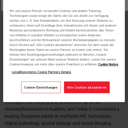
oder
Nein
JA
Angela Vasaturo is the Director of Scientific Affairs at
Wir und unsere Partner verwenden Cookies und andere Tracking-
Ultivue with a strong background in translational onco-
Technologien sowie einige der Daten, die Sie uns direkt zur Verfügung
immunology and consultancy on biomarker panel design.
stellen, wie z. B. Ihre Kontaktdaten, um Ihre Nutzung unserer Website zu
verbessern, Ihnen auf Grundlage Ihrer Interaktionen mit dieser und anderen
Websites personalisierte Werbung und Inhalte bereitzustellen, das Teilen
Prior to Ultivue, Angela was a Senior Researcher in Dr.
von Inhalten in sozialen Medien zu ermöglichen sowie Analysen
Jerome Galon’s Laboratory of Integrative Cancer
durchzuführen und die Wirksamkeit unserer Werbekampagnen zu messen.
Durch Klicken auf „Alle Cookies akzeptieren“ stimmen Sie dem sowie der
Immunology at the Cordeliers Research Center. Angela
Weitergabe dieser Daten an unsere Partner zu (siehe Link unten). Sie
was a postdoctoral researcher in the field of Tumor
können Ihre Einwilligungseinstellungen jederzeit im Bereich „Cookie-
Einstellungen“ am unteren Rand unserer Website ändern. Lesen Sie unsere
Immunology at the NCMLS in Nijmegen, NL, and was the
Cookie-Hinweise, um mehr über unsere Praktiken zu erfahren
Cookie Notice
recipient of an EMBO short-term fellowship, amongst
LeicaBiosystems Cookie Partners Details
others.
Angela was among the first postdocs in Europe to be
Cookie-Einstellungen
Alle Cookies akzeptieren
involved in the development of multiplex IHC and
multispectral imaging and analysis of up to six
immunofluorescence markers, and today is considered a
leading European expert in multiplex IHC techniques,
digital pathology, spatial biology and tissue imaging.