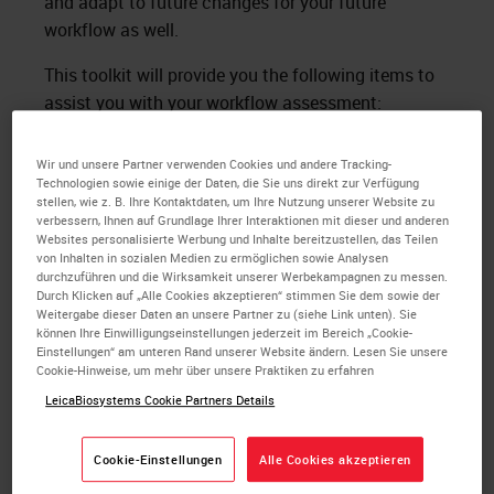
and adapt to future changes for your future
workflow as well.
This toolkit will provide you the following items to
assist you with your workflow assessment:
Workflow Guide Instructions
Wir und unsere Partner verwenden Cookies und andere Tracking-
Current High-Level Workflow Assessment
Technologien sowie einige der Daten, die Sie uns direkt zur Verfügung
Questions
stellen, wie z. B. Ihre Kontaktdaten, um Ihre Nutzung unserer Website zu
verbessern, Ihnen auf Grundlage Ihrer Interaktionen mit dieser und anderen
Current Workflow Data Spreadsheet
Websites personalisierte Werbung und Inhalte bereitzustellen, das Teilen
Templates
von Inhalten in sozialen Medien zu ermöglichen sowie Analysen
durchzuführen und die Wirksamkeit unserer Werbekampagnen zu messen.
Equipment Strengths/Weaknesses
Durch Klicken auf „Alle Cookies akzeptieren“ stimmen Sie dem sowie der
Assessment
Weitergabe dieser Daten an unsere Partner zu (siehe Link unten). Sie
Manual vs Automated IHC Assessment
können Ihre Einwilligungseinstellungen jederzeit im Bereich „Cookie-
Einstellungen“ am unteren Rand unserer Website ändern. Lesen Sie unsere
Identifying Waste Checklist
Cookie-Hinweise, um mehr über unsere Praktiken zu erfahren
Workflow Analysis Tools with Guides &
LeicaBiosystems Cookie Partners Details
Templates
Root cause analysis
Cookie-Einstellungen
Alle Cookies akzeptieren
Process mapping
Pareto charts