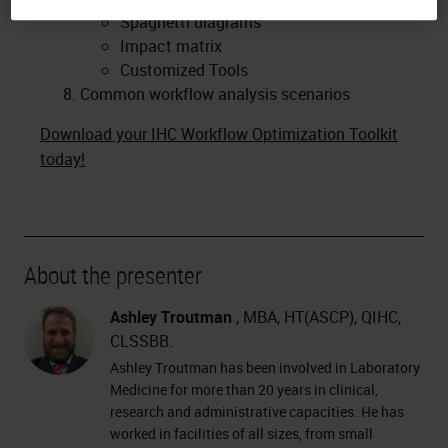
Spaghetti diagrams
Impact matrix
Customized Tools
Common workflow analysis scenarios
Download your IHC Workflow Optimization Toolkit
today!
About the presenter
Ashley Troutman
, MBA, HT(ASCP), QIHC,
CLSSBB.
Ashley Troutman has been involved in Laboratory
Medicine for more than 20 years in clinical,
research and administrative capacities. He has
worked in facilities of all sizes, from small