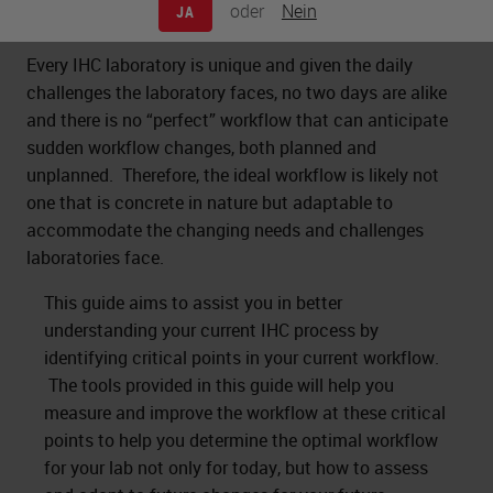
oder
Nein
JA
Every IHC laboratory is unique and given the daily
challenges the laboratory faces, no two days are alike
and there is no “perfect” workflow that can anticipate
sudden workflow changes, both planned and
unplanned. Therefore, the ideal workflow is likely not
one that is concrete in nature but adaptable to
accommodate the changing needs and challenges
laboratories face.
This guide aims to assist you in better
understanding your current IHC process by
identifying critical points in your current workflow.
The tools provided in this guide will help you
measure and improve the workflow at these critical
points to help you determine the optimal workflow
for your lab not only for today, but how to assess