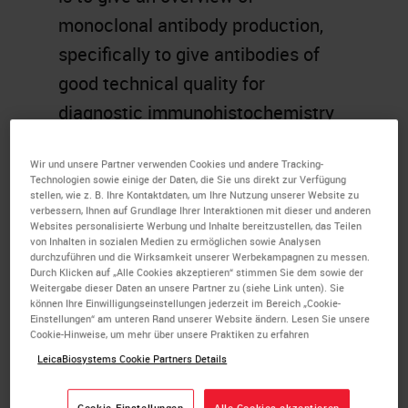
monoclonal antibody production,
specifically to give antibodies of
good technical quality for
diagnostic immunohistochemistry
on formalin fixed paraffin
Wir und unsere Partner verwenden Cookies und andere Tracking-
embedded material. Methods of
Technologien sowie einige der Daten, die Sie uns direkt zur Verfügung
clone selection, antibody
stellen, wie z. B. Ihre Kontaktdaten, um Ihre Nutzung unserer Website zu
verbessern, Ihnen auf Grundlage Ihrer Interaktionen mit dieser und anderen
characterization and protocol
Websites personalisierte Werbung und Inhalte bereitzustellen, das Teilen
von Inhalten in sozialen Medien zu ermöglichen sowie Analysen
optimization will be discussed.
durchzuführen und die Wirksamkeit unserer Werbekampagnen zu messen.
Durch Klicken auf „Alle Cookies akzeptieren“ stimmen Sie dem sowie der
Weitergabe dieser Daten an unsere Partner zu (siehe Link unten). Sie
Learning Objectives
können Ihre Einwilligungseinstellungen jederzeit im Bereich „Cookie-
Einstellungen“ am unteren Rand unserer Website ändern. Lesen Sie unsere
Cookie-Hinweise, um mehr über unsere Praktiken zu erfahren
Review of principles of
LeicaBiosystems Cookie Partners Details
immunohistochemistry
Description of how monoclonal
Cookie-Einstellungen
Alle Cookies akzeptieren