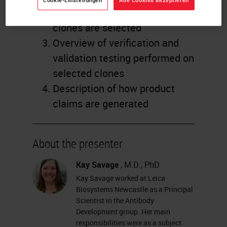
antibodies are made and how
clones are selected
Overview of verification and
validation testing performed on
selected clones
Description of how product
claims are generated
About the presenter
Kay Savage
, M.D., PhD
Kay Savage worked at Leica
Biosystems Newcastle as a Principal
Scientist in the Antibody
Development group. Her main
responsibilities were as a subject