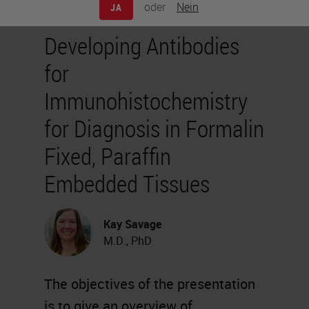
oder
Nein
JA
Developing Antibodies
for
Immunohistochemistry
for Diagnosis in Formalin
Fixed, Paraffin
Embedded Tissues
Kay Savage
M.D., PhD
The objectives of the presentation
is to give an overview of