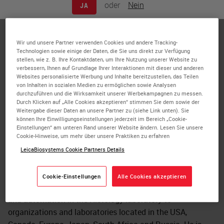
oder
Nein
JA
William N. DeSalvo III has 40+ years of experience in the
Anatomic Pathology field, 36 years as a Registered
Histotechnologist (HTL) by the American Society for
Wir und unsere Partner verwenden Cookies und andere Tracking-
Clinical Pathology (ASCP), 11 years as a Clinical Histology
Technologien sowie einige der Daten, die Sie uns direkt zur Verfügung
stellen, wie z. B. Ihre Kontaktdaten, um Ihre Nutzung unserer Website zu
Laboratory consultant and 12 years as a
verbessern, Ihnen auf Grundlage Ihrer Interaktionen mit dieser und anderen
Product/Marketing Manager. He earned a degree in
Websites personalisierte Werbung und Inhalte bereitzustellen, das Teilen
von Inhalten in sozialen Medien zu ermöglichen sowie Analysen
Biology/Chemistry from Southeast Missouri State
durchzuführen und die Wirksamkeit unserer Werbekampagnen zu messen.
University, received training in Six Sigma and LEAN
Durch Klicken auf „Alle Cookies akzeptieren“ stimmen Sie dem sowie der
methodologies for process improvement, an active
Weitergabe dieser Daten an unsere Partner zu (siehe Link unten). Sie
können Ihre Einwilligungseinstellungen jederzeit im Bereich „Cookie-
practitioner of continuous process improvement, process
Einstellungen“ am unteren Rand unserer Website ändern. Lesen Sie unsere
improvement consultant and has developed a Quality
Cookie-Hinweise, um mehr über unsere Praktiken zu erfahren
Management System for the Histology and Anatomic
LeicaBiosystems Cookie Partners Details
Pathology laboratories. For the past 15 years, he has
provided educational presentations and published
Cookie-Einstellungen
Alle Cookies akzeptieren
multiple articles on process improvement, standardization
and automation in the Histology laboratory to
organizations and laboratories located in the USA,