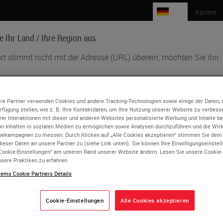
DE
Karriere
e Ihr Land / Ihre Region aus
rt stimmt nicht mit der Adresse (URL) überein, möchten Sie ihn
Biowissenschaften
Weiterbildung
Beratung
ish
re Partner verwenden Cookies und andere Tracking-Technologien sowie einige der Daten, 
erfügung stellen, wie z. B. Ihre Kontaktdaten, um Ihre Nutzung unserer Website zu verbesse
p Ferguson
rer Interaktionen mit dieser und anderen Websites personalisierte Werbung und Inhalte ber
s Land/jede Region kann seine eigenen behördlichen Anforderungen und
on Inhalten in sozialen Medien zu ermöglichen sowie Analysen durchzuführen und die Wi
zinischen Praktiken haben. Die Informationen in den einzelnen Ländervers
bekampagnen zu messen. Durch Klicken auf „Alle Cookies akzeptieren“ stimmen Sie dem
er Website sind spezifisch und gelten nur für dieses Land/diese Region. D
ieser Daten an unsere Partner zu (siehe Link unten). Sie können Ihre Einwilligungseinstel
Cookie-Einstellungen“ am unteren Rand unserer Website ändern. Lesen Sie unsere Cookie
st (ist aber nicht beschränkt auf) alle Produktdetails/Verfügbarkeit,
 Ferguson is in a private practice located in Arkansas. He has a
sere Praktiken zu erfahren
mentation, Preise und Werbeaktionen.
uate degree in mechanical engineering, post-graduate training in
ems Cookie Partners Details
pathology, clinical pathology, and hematopathology. His profe
nt for pathologists and trainees, and use of immunohisochemis
Cookie-Einstellungen
Alle Cookies akzeptieren
oder
Nein
JA
. Dr. Ferguson launched one of the first widespread internet edu
rd examination, PathMD (www.PathMD.com), which is now the Le