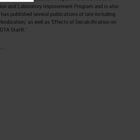
ation and Laboratory Improvement Program and is also
has published several publications of late including
idization,’ as well as ‘Effects of Decalcification on
DTA Stat®.’