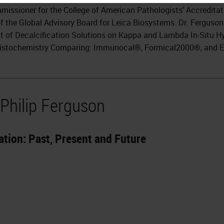
missioner for the College of American Pathologists' Accredit
 the Global Advisory Board for Leica Biosystems. Dr. Ferguson 
ct of Decalcification Solutions on Kappa and Lambda In-Situ Hybr
stochemistry Comparing: Immunocal®, Formical2000®, and E
 Philip Ferguson
tion: Past, Present and Future