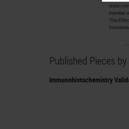
state com
member of
‘The Effe
Immunohi
Published Pieces by
Immunohistochemistry Valida