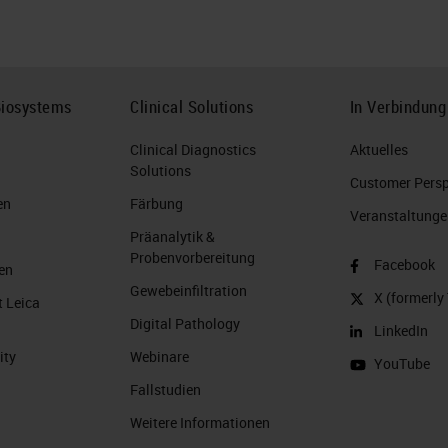
Biosystems
Clinical Solutions
In Verbindung
Clinical Diagnostics
Aktuelles
Solutions
Customer Perspe
en
Färbung
Veranstaltunge
Präanalytik &
Probenvorbereitung
Facebook
en
Gewebeinfiltration
X (formerly 
t Leica
Digital Pathology
LinkedIn
ity
Webinare
YouTube
Fallstudien
Weitere Informationen