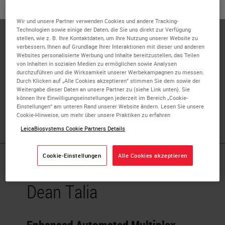
oder
Nein
JA
Dean joined Leica Biosystems in 2016 and is a senior
Wir und unsere Partner verwenden Cookies und andere Tracking-
scientist in the R&D team in Melbourne, working on
Technologien sowie einige der Daten, die Sie uns direkt zur Verfügung
advanced staining projects. He graduated from Monash
stellen, wie z. B. Ihre Kontaktdaten, um Ihre Nutzung unserer Website zu
verbessern, Ihnen auf Grundlage Ihrer Interaktionen mit dieser und anderen
University where he pursued a PhD, with the department
Websites personalisierte Werbung und Inhalte bereitzustellen, das Teilen
of Immunology and Pathology. During this time, he
von Inhalten in sozialen Medien zu ermöglichen sowie Analysen
durchzuführen und die Wirksamkeit unserer Werbekampagnen zu messen.
investigated the role of T cell lineages in mediating
Durch Klicken auf „Alle Cookies akzeptieren“ stimmen Sie dem sowie der
inflammatory retinal disorders. He assessed cellular
Weitergabe dieser Daten an unsere Partner zu (siehe Link unten). Sie
können Ihre Einwilligungseinstellungen jederzeit im Bereich „Cookie-
interactions using fluorescent multiplex IHC with
Einstellungen“ am unteren Rand unserer Website ändern. Lesen Sie unsere
confocal microscopy imaging of retinal whole mounts.
Cookie-Hinweise, um mehr über unsere Praktiken zu erfahren
LeicaBiosystems Cookie Partners Details
Cookie-Einstellungen
Alle Cookies akzeptieren
Published Pieces by
Dean Talia