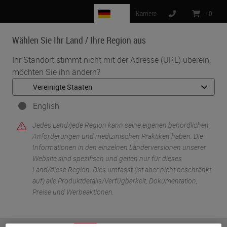
DE
Karriere
:
0
Wählen Sie Ihr Land / Ihre Region aus
MENU
Ihr Standort stimmt nicht mit der Adresse (URL) überein,
möchten Sie ihn ändern?
•
•
Start
Knowledge Pathway
Dean Talia
English
Jedes Land/jede Region kann seine eigenen behördlichen
Anforderungen und medizinischen Praktiken haben. Die
Informationen in den einzelnen Länderversionen unserer
Website sind spezifisch und gelten nur für dieses
Land/diese Region. Dies umfasst (ist aber nicht beschränkt
auf) alle Produktdetails/Verfügbarkeit, Dokumentation,
Preise und Werbeaktionen.
Dean Talia
PhD, Senior Scientist, Leica Biosystems