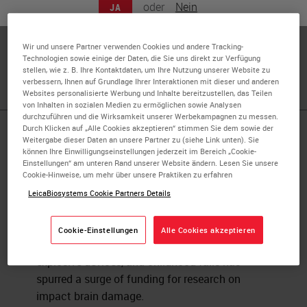
oder
Nein
JA
Charles Scouten acquired his Ph.D from SUNY
Binghamton in 1980 with a dissertation entitled “Location
Wir und unsere Partner verwenden Cookies und andere Tracking-
of Neurons Mediating Androgen’s effect on Copulation,
Technologien sowie einige der Daten, die Sie uns direkt zur Verfügung
Urine Marking, and Body Weight”.
stellen, wie z. B. Ihre Kontaktdaten, um Ihre Nutzung unserer Website zu
verbessern, Ihnen auf Grundlage Ihrer Interaktionen mit dieser und anderen
Websites personalisierte Werbung und Inhalte bereitzustellen, das Teilen
von Inhalten in sozialen Medien zu ermöglichen sowie Analysen
durchzuführen und die Wirksamkeit unserer Werbekampagnen zu messen.
Durch Klicken auf „Alle Cookies akzeptieren“ stimmen Sie dem sowie der
Published Pieces by
Weitergabe dieser Daten an unsere Partner zu (siehe Link unten). Sie
können Ihre Einwilligungseinstellungen jederzeit im Bereich „Cookie-
Einstellungen“ am unteren Rand unserer Website ändern. Lesen Sie unsere
Charles W.
Cookie-Hinweise, um mehr über unsere Praktiken zu erfahren
LeicaBiosystems Cookie Partners Details
Neurotrauma from Impact
Cookie-Einstellungen
Alle Cookies akzeptieren
Brain damage from football, improvised
explosive devices, and childhood falls has
spurred a surge of funding for research on
impact brain damage.