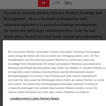
oder
Nein
JA
Management, Ultivue
Gourab is currently leading Ultivue’s Product Strategy and
Management. He is a Biomedical Researcher with
extensive experience in assay/technology development
for molecular pathology and diagnostics. Over the last
seven years, he and his team have created groundbreaking
advances in biomarker detection technologies to support
translational researchers with an end-to-end solution that
Wir und unsere Partner verwenden Cookies und andere Tracking-Technologien
provides clinical-grade biological insights to validate
sowie einige der Daten, die Sie uns direkt zur Verfügung stellen, wie z. B. Ihre
clinical trial hypotheses.
Kontaktdaten, um Ihre Nutzung unserer Website zu verbessern, Ihnen auf
Grundlage Ihrer Interaktionen mit dieser und anderen Websites personalisierte
Werbung und Inhalte bereitzustellen, das Teilen von Inhalten in sozialen Medien zu
He led key research efforts towards development and
ermöglichen sowie Analysen durchzuführen und die Wirksamkeit unserer
launch of Ultivue’s foundational InSituPlex® (ISP) assays
Werbekampagnen zu messen. Durch Klicken auf „Alle Cookies akzeptieren“
stimmen Sie dem sowie der Weitergabe dieser Daten an unsere Partner zu (siehe
and expanded its applications with OmniVUE™ and U-
Link unten). Sie können Ihre Einwilligungseinstellungen jederzeit im Bereich
VUE® biomarker panels. Currently, he is leading strategic
„Cookie-Einstellungen“ am unteren Rand unserer Website ändern. Lesen Sie
unsere Cookie-Hinweise, um mehr über unsere Praktiken zu erfahren
initiatives across Ultivue’s portfolios by combining its
LeicaBiosystems Cookie Partners Details
core technologies (InSituPlex® and STARVUE™) towards
having a transformative impact on precision medicine.