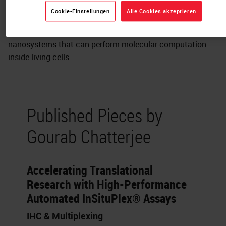
Cookie-Einstellungen
Alle Cookies akzeptieren
Gourab holds a Ph.D. in Bioengineering from University of
Washington Seattle where he developed novel DNA-based
nanosystems that can perform molecular computation
inside living cells.
Published Pieces by
Gourab Chatterjee
Accelerating Translational
Research with High-Performance
Automated InSituPlex® Assays
IHC & Multiplexing